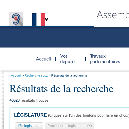
Assemb
Accèder à
la page
Vos
Travaux
Accueil
d'accueil
députés
parlementaires
Vous
Accueil
Recherche sur...
Résultats de la recherche
êtes
Résultats de la recherche
Général
ici
CONNEX
TRAVA
CONNA
DÉC
:
40623
résultats trouvés
LÉGISLATURE
(Cliquez sur l'un des boutons pour faire un choix
17e législature
Précédentes législatures (X)