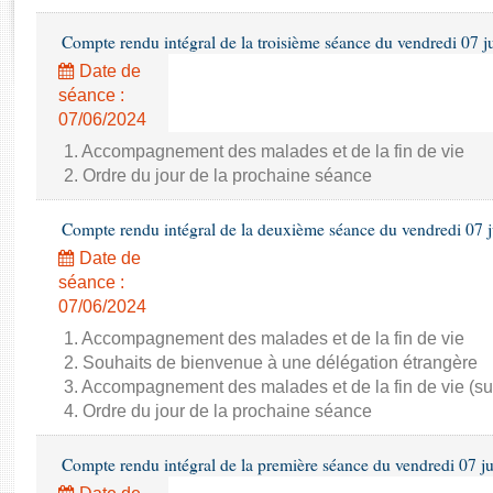
Rapports d'enquête
Rapports législatifs
Compte rendu intégral de la troisième séance du vendredi 07 j
Rapports sur l'application des lois
Date de
Baromètre de l’application des lois
séance :
07/06/2024
Dossiers législatifs
1. Accompagnement des malades et de la fin de vie
2. Ordre du jour de la prochaine séance
Budget et sécurité sociale
Questions écrites et orales
Compte rendu intégral de la deuxième séance du vendredi 07 
Comptes rendus des débats
Date de
séance :
07/06/2024
1. Accompagnement des malades et de la fin de vie
2. Souhaits de bienvenue à une délégation étrangère
3. Accompagnement des malades et de la fin de vie (su
4. Ordre du jour de la prochaine séance
Compte rendu intégral de la première séance du vendredi 07 j