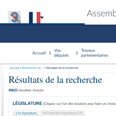
Assemb
Accèder à
la page
Vos
Travaux
Accueil
d'accueil
députés
parlementaires
Vous
Accueil
Recherche sur...
Résultats de la recherche
êtes
Résultats de la recherche
Général
ici
CONNEX
TRAVA
CONNA
DÉC
:
40623
résultats trouvés
LÉGISLATURE
(Cliquez sur l'un des boutons pour faire un choix
17e législature
Précédentes législatures (X)