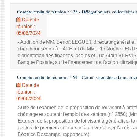
Rapports d'enquête
Rapports législatifs
Compte rendu de réunion n° 23 - Délégation aux collectivités ter
Rapports sur l'application des lois
Date de
Baromètre de l’application des lois
réunion :
05/06/2024
Dossiers législatifs
- Audition de MM. Benoît LEGUET, directeur général
chercheur sénior à l'I4CE, et de MM. Christophe JERR
Budget et sécurité sociale
d'orientation des finances locales et Luc-Alain VERVI
Questions écrites et orales
Banque Postale, sur le financement de l'action climatique
Comptes rendus des débats
Compte rendu de réunion n° 54 - Commission des affaires soci
Date de
réunion :
05/06/2024
Suite de l'examen de la proposition de loi visant à pro
chômage et soutenir l'emploi des séniors (n° 2550) (Mm
Examen de la proposition de loi visant à généraliser la
gestes de premiers secours et à universaliser l'accès 
Béatrice Descamps, rapporteure)