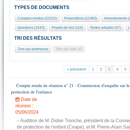
S'id
Présidence
Séance publique
Rôle et pouvoirs de l'Assemblée
Visiter l'Assemblée
TYPES DE DOCUMENTS
Fiches « Connaissance de l’Assemblée »
577 députés
Commissions et autres organes
Visite virtuelle du palais Bourbon
Comptes-rendus (23252)
Propositions (11483)
Amendements (
Organisation de l'Assemblée
Groupes politiques
Europe et International
Assister à une séance
Mot
Questions (1543)
Projets de lois (110)
Textes adoptés (47)
L
Présidence
Conférence des Présidents
Bureau
Collège des Ques
Élections législatives
Contrôle et évaluation
Accès des chercheurs à l’Assemblée
TRI DES RÉSULTATS
Congrès
Les évènements
S'inscrire
Trier par pertinence
Trier par date (X)
Pétitions
Statistiques et chiffres clés
Transparence et déontologie
Vous n'ave
Patrimoine
E
Documents de référence
« précedent
1
2
3
4
5
La Bibliothèque
( Constitution | Règlement de l'Assemblée ... )
Documents parlementaires
Les archives
Compte rendu de réunion n° 21 - Commission d'enquête sur le
Projets de loi
Contacts et plan d'accès
protection de l'enfance
Propositions de loi
Histoire
Photos libres de droit
Date de
Amendements
Juniors
réunion :
Textes adoptés
05/06/2024
Anciennes législatures
– Audition de M. Didier Tronche, président de la Conve
Liens vers les sites publics
Rapports d'information
de protection de l'enfant (Cnape), et M. Pierre-Alain Sa