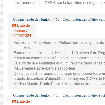
Rapports d'enquête
environnement du CESE, sur la transition écologique e
Rapports législatifs
climatique.
Rapports sur l'application des lois
Compte rendu de réunion n° 67 - Commission des affaires cultur
Baromètre de l’application des lois
Date de
réunion :
Dossiers législatifs
05/06/2024
Budget et sécurité sociale
Audition de Mme Florence Philbert, directrice générale
Questions écrites et orales
culturelles
Comptes rendus des débats
Examen, en application de l'article 140 alinéa 2 du Règ
résolution tendant à la création d'une commission d'enq
valeurs de la République et du pluralisme dans l'ensei
(M. Jérémie Patrier-Leitus, rapporteur)
Désignation d'un rapporteur chargé de préparer les avi
projets de contrats d'objectifs et de moyens (COM) de 
Médias Monde, Radio France et l'Institut national de l'
Compte rendu de réunion n° 53 - Commission des affaires soci
Date de