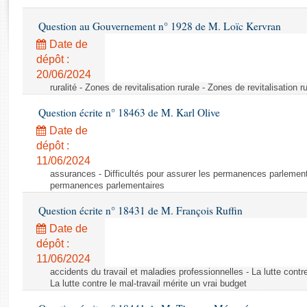
Rapports d'enquête
Rapports législatifs
Question au Gouvernement n° 1928 de M. Loïc Kervran
Rapports sur l'application des lois
Date de
Baromètre de l’application des lois
dépôt :
20/06/2024
ruralité - Zones de revitalisation rurale - Zones de revitalisation r
Dossiers législatifs
Question écrite n° 18463 de M. Karl Olive
Budget et sécurité sociale
Questions écrites et orales
Date de
dépôt :
Comptes rendus des débats
11/06/2024
assurances - Difficultés pour assurer les permanences parlementa
permanences parlementaires
Question écrite n° 18431 de M. François Ruffin
Date de
dépôt :
11/06/2024
accidents du travail et maladies professionnelles - La lutte contre
La lutte contre le mal-travail mérite un vrai budget