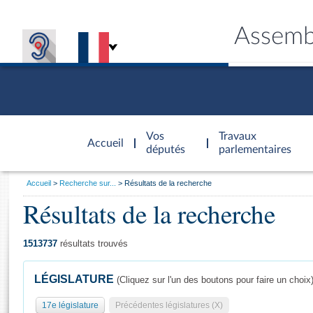
Assemb
Accèder à
la page
Vos
Travaux
Accueil
d'accueil
députés
parlementaires
Vous
Accueil
Recherche sur...
Résultats de la recherche
êtes
Résultats de la recherche
Général
ici
CONNEX
TRAVA
CONNA
DÉC
:
1513737
résultats trouvés
LÉGISLATURE
(Cliquez sur l'un des boutons pour faire un choix
17e législature
Précédentes législatures (X)