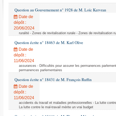
Rapports d'enquête
Rapports législatifs
Question au Gouvernement n° 1928 de M. Loïc Kervran
Rapports sur l'application des lois
Date de
Baromètre de l’application des lois
dépôt :
20/06/2024
ruralité - Zones de revitalisation rurale - Zones de revitalisation r
Dossiers législatifs
Question écrite n° 18463 de M. Karl Olive
Budget et sécurité sociale
Questions écrites et orales
Date de
dépôt :
Comptes rendus des débats
11/06/2024
assurances - Difficultés pour assurer les permanences parlementa
permanences parlementaires
Question écrite n° 18431 de M. François Ruffin
Date de
dépôt :
11/06/2024
accidents du travail et maladies professionnelles - La lutte contre
La lutte contre le mal-travail mérite un vrai budget