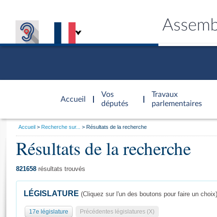
Assemb
Accèder à
la page
Vos
Travaux
Accueil
d'accueil
députés
parlementaires
Vous
Accueil
Recherche sur...
Résultats de la recherche
êtes
Résultats de la recherche
Général
ici
CONNEX
TRAVA
CONNA
DÉC
:
821658
résultats trouvés
LÉGISLATURE
(Cliquez sur l'un des boutons pour faire un choix
17e législature
Précédentes législatures (X)