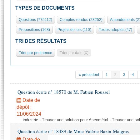
S'id
Présidence
Séance publique
Rôle et pouvoirs de l'Assemblée
Visiter l'Assemblée
TYPES DE DOCUMENTS
Fiches « Connaissance de l’Assemblée »
577 députés
Commissions et autres organes
Visite virtuelle du palais Bourbon
Questions (775112)
Comptes-rendus (23252)
Amendements (2
Organisation de l'Assemblée
Groupes politiques
Europe et International
Assister à une séance
Mot
Propositions (168)
Projets de lois (110)
Textes adoptés (47)
Présidence
Conférence des Présidents
Bureau
Collège des Ques
Élections législatives
Contrôle et évaluation
Accès des chercheurs à l’Assemblée
TRI DES RÉSULTATS
Congrès
Les évènements
S'inscrire
Trier par pertinence
Trier par date (X)
Pétitions
Statistiques et chiffres clés
Transparence et déontologie
Vous n'ave
Patrimoine
E
Documents de référence
« précedent
1
2
3
4
La Bibliothèque
( Constitution | Règlement de l'Assemblée ... )
Documents parlementaires
Les archives
Question écrite n° 18570 de M. Fabien Roussel
Projets de loi
Contacts et plan d'accès
Date de
Propositions de loi
Histoire
Photos libres de droit
dépôt :
Amendements
Juniors
11/06/2024
Textes adoptés
industrie - Trouver une solution pour Ascométal - Trouver une so
Anciennes législatures
Question écrite n° 18489 de Mme Valérie Bazin-Malgras
Liens vers les sites publics
Rapports d'information
Date de