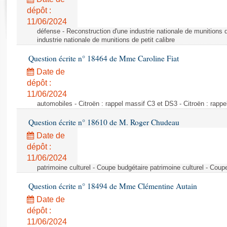
Rapports d'enquête
dépôt :
Rapports législatifs
11/06/2024
Rapports sur l'application des lois
défense - Reconstruction d'une industrie nationale de munitions d
Baromètre de l’application des lois
industrie nationale de munitions de petit calibre
Question écrite n° 18464 de Mme Caroline Fiat
Dossiers législatifs
Date de
Budget et sécurité sociale
dépôt :
11/06/2024
Questions écrites et orales
automobiles - Citroën : rappel massif C3 et DS3 - Citroën : rapp
Comptes rendus des débats
Question écrite n° 18610 de M. Roger Chudeau
Date de
dépôt :
11/06/2024
patrimoine culturel - Coupe budgétaire patrimoine culturel - Coup
Question écrite n° 18494 de Mme Clémentine Autain
Date de
dépôt :
11/06/2024