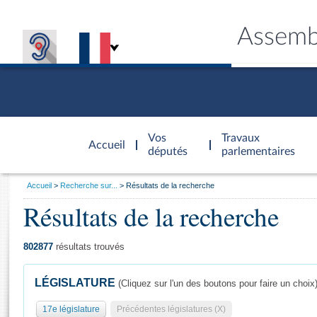
Assemb
Accèder à
la page
Vos
Travaux
Accueil
d'accueil
députés
parlementaires
Vous
Accueil
Recherche sur...
Résultats de la recherche
êtes
Résultats de la recherche
Général
ici
CONNEX
TRAVA
CONNA
DÉC
:
802877
résultats trouvés
LÉGISLATURE
(Cliquez sur l'un des boutons pour faire un choix
17e législature
Précédentes législatures (X)