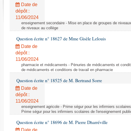
Rapports d'enquête
Date de
Rapports législatifs
dépôt :
Rapports sur l'application des lois
11/06/2024
Baromètre de l’application des lois
enseignement secondaire - Mise en place de groupes de niveaux
de niveaux au collège
Question écrite n° 18627 de Mme Gisèle Lelouis
Dossiers législatifs
Date de
Budget et sécurité sociale
dépôt :
Questions écrites et orales
11/06/2024
Comptes rendus des débats
pharmacie et médicaments - Pénuries de médicaments et conditi
de médicaments et conditions de travail en pharmacie
Question écrite n° 18525 de M. Bertrand Sorre
Date de
dépôt :
11/06/2024
enseignement agricole - Prime ségur pour les infirmiers scolaires
Prime ségur pour les infirmiers scolaires de l'enseignement publi
Question écrite n° 18696 de M. Pierre Dharréville
Date de