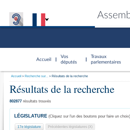
Assemb
Accèder à
la page
Vos
Travaux
Accueil
d'accueil
députés
parlementaires
Vous
Accueil
Recherche sur...
Résultats de la recherche
êtes
Résultats de la recherche
Général
ici
CONNEX
TRAVA
CONNA
DÉC
:
802877
résultats trouvés
LÉGISLATURE
(Cliquez sur l'un des boutons pour faire un choix
17e législature
Précédentes législatures (X)