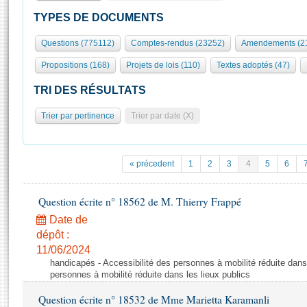
S'id
Présidence
Séance publique
Rôle et pouvoirs de l'Assemblée
Visiter l'Assemblée
TYPES DE DOCUMENTS
Fiches « Connaissance de l’Assemblée »
577 députés
Commissions et autres organes
Visite virtuelle du palais Bourbon
Questions (775112)
Comptes-rendus (23252)
Amendements (2
Organisation de l'Assemblée
Groupes politiques
Europe et International
Assister à une séance
Mot
Propositions (168)
Projets de lois (110)
Textes adoptés (47)
Présidence
Conférence des Présidents
Bureau
Collège des Ques
Élections législatives
Contrôle et évaluation
Accès des chercheurs à l’Assemblée
TRI DES RÉSULTATS
Congrès
Les évènements
S'inscrire
Trier par pertinence
Trier par date (X)
Pétitions
Statistiques et chiffres clés
Transparence et déontologie
Vous n'ave
Patrimoine
E
Documents de référence
« précedent
1
2
3
4
5
6
La Bibliothèque
( Constitution | Règlement de l'Assemblée ... )
Documents parlementaires
Les archives
Question écrite n° 18562 de M. Thierry Frappé
Projets de loi
Contacts et plan d'accès
Date de
Propositions de loi
Histoire
Photos libres de droit
dépôt :
Amendements
Juniors
11/06/2024
Textes adoptés
handicapés - Accessibilité des personnes à mobilité réduite dans 
Anciennes législatures
personnes à mobilité réduite dans les lieux publics
Liens vers les sites publics
Rapports d'information
Question écrite n° 18532 de Mme Marietta Karamanli