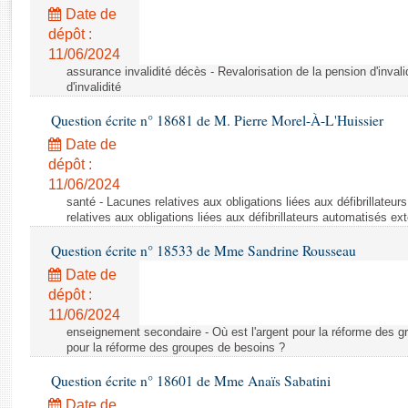
Rapports d'enquête
Date de
Rapports législatifs
dépôt :
Rapports sur l'application des lois
11/06/2024
Baromètre de l’application des lois
assurance invalidité décès - Revalorisation de la pension d'invali
d'invalidité
Question écrite n° 18681 de M. Pierre Morel-À-L'Huissier
Dossiers législatifs
Date de
Budget et sécurité sociale
dépôt :
Questions écrites et orales
11/06/2024
Comptes rendus des débats
santé - Lacunes relatives aux obligations liées aux défibrillateu
relatives aux obligations liées aux défibrillateurs automatisés ex
Question écrite n° 18533 de Mme Sandrine Rousseau
Date de
dépôt :
11/06/2024
enseignement secondaire - Où est l'argent pour la réforme des gr
pour la réforme des groupes de besoins ?
Question écrite n° 18601 de Mme Anaïs Sabatini
Date de