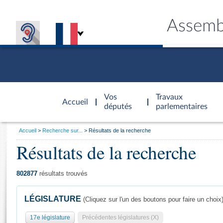
Assemb
Accèder à
la page
Vos
Travaux
Accueil
d'accueil
députés
parlementaires
Vous
Accueil
Recherche sur...
Résultats de la recherche
êtes
Résultats de la recherche
Général
ici
CONNEX
TRAVA
CONNA
DÉC
:
802877
résultats trouvés
LÉGISLATURE
(Cliquez sur l'un des boutons pour faire un choix
17e législature
Précédentes législatures (X)