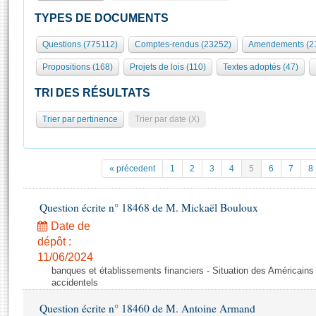
S'id
Présidence
Séance publique
Rôle et pouvoirs de l'Assemblée
Visiter l'Assemblée
TYPES DE DOCUMENTS
Fiches « Connaissance de l’Assemblée »
577 députés
Commissions et autres organes
Visite virtuelle du palais Bourbon
Questions (775112)
Comptes-rendus (23252)
Amendements (2
Organisation de l'Assemblée
Groupes politiques
Europe et International
Assister à une séance
Mot
Propositions (168)
Projets de lois (110)
Textes adoptés (47)
Présidence
Conférence des Présidents
Bureau
Collège des Ques
Élections législatives
Contrôle et évaluation
Accès des chercheurs à l’Assemblée
TRI DES RÉSULTATS
Congrès
Les évènements
S'inscrire
Trier par pertinence
Trier par date (X)
Pétitions
Statistiques et chiffres clés
Transparence et déontologie
Vous n'ave
Patrimoine
E
Documents de référence
« précedent
1
2
3
4
5
6
7
8
La Bibliothèque
( Constitution | Règlement de l'Assemblée ... )
Documents parlementaires
Les archives
Question écrite n° 18468 de M. Mickaël Bouloux
Projets de loi
Contacts et plan d'accès
Date de
Propositions de loi
Histoire
Photos libres de droit
dépôt :
Amendements
Juniors
11/06/2024
Textes adoptés
banques et établissements financiers - Situation des Américains
Anciennes législatures
accidentels
Liens vers les sites publics
Rapports d'information
Question écrite n° 18460 de M. Antoine Armand