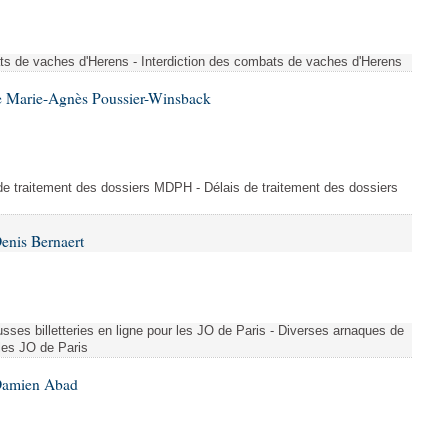
ts de vaches d'Herens - Interdiction des combats de vaches d'Herens
e Marie-Agnès Poussier-Winsback
e traitement des dossiers MDPH - Délais de traitement des dossiers
enis Bernaert
sses billetteries en ligne pour les JO de Paris - Diverses arnaques de
 les JO de Paris
 Damien Abad