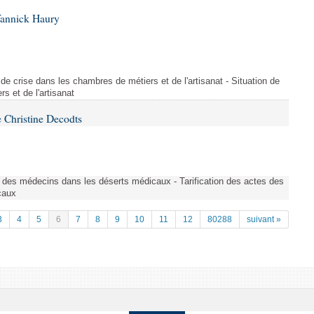
Yannick Haury
de crise dans les chambres de métiers et de l'artisanat - Situation de
s et de l'artisanat
 Christine Decodts
s des médecins dans les déserts médicaux - Tarification des actes des
caux
3
4
5
6
7
8
9
10
11
12
80288
suivant »