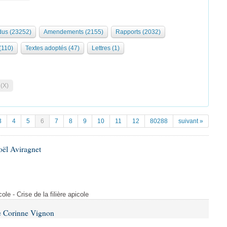
us (23252)
Amendements (2155)
Rapports (2032)
 (110)
Textes adoptés (47)
Lettres (1)
 (X)
3
4
5
6
7
8
9
10
11
12
80288
suivant »
oël Aviragnet
cole - Crise de la filière apicole
e Corinne Vignon