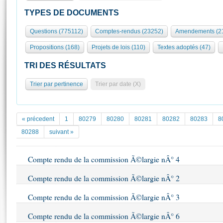
S'id
Présidence
Séance publique
Rôle et pouvoirs de l'Assemblée
Visiter l'Assemblée
TYPES DE DOCUMENTS
Fiches « Connaissance de l’Assemblée »
577 députés
Commissions et autres organes
Visite virtuelle du palais Bourbon
Questions (775112)
Comptes-rendus (23252)
Amendements (2
Organisation de l'Assemblée
Groupes politiques
Europe et International
Assister à une séance
Mot
Propositions (168)
Projets de lois (110)
Textes adoptés (47)
Présidence
Conférence des Présidents
Bureau
Collège des Ques
Élections législatives
Contrôle et évaluation
Accès des chercheurs à l’Assemblée
TRI DES RÉSULTATS
Congrès
Les évènements
S'inscrire
Trier par pertinence
Trier par date (X)
Pétitions
Statistiques et chiffres clés
Transparence et déontologie
Vous n'ave
Patrimoine
E
Documents de référence
« précedent
1
80279
80280
80281
80282
80283
8
La Bibliothèque
( Constitution | Règlement de l'Assemblée ... )
Documents parlementaires
80288
suivant »
Les archives
Projets de loi
Contacts et plan d'accès
Compte rendu de la commission Ã©largie nÂ° 4
Propositions de loi
Histoire
Photos libres de droit
Amendements
Compte rendu de la commission Ã©largie nÂ° 2
Juniors
Textes adoptés
Anciennes législatures
Compte rendu de la commission Ã©largie nÂ° 3
Liens vers les sites publics
Rapports d'information
Compte rendu de la commission Ã©largie nÂ° 6