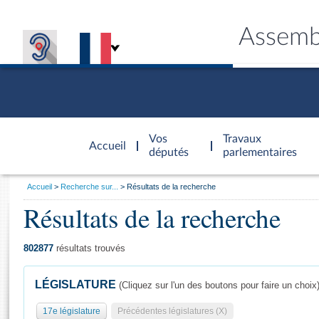
Assemb
Accèder à
la page
Vos
Travaux
Accueil
d'accueil
députés
parlementaires
Vous
Accueil
Recherche sur...
Résultats de la recherche
êtes
Résultats de la recherche
Général
ici
CONNEX
TRAVA
CONNA
DÉC
:
802877
résultats trouvés
LÉGISLATURE
(Cliquez sur l'un des boutons pour faire un choix
17e législature
Précédentes législatures (X)