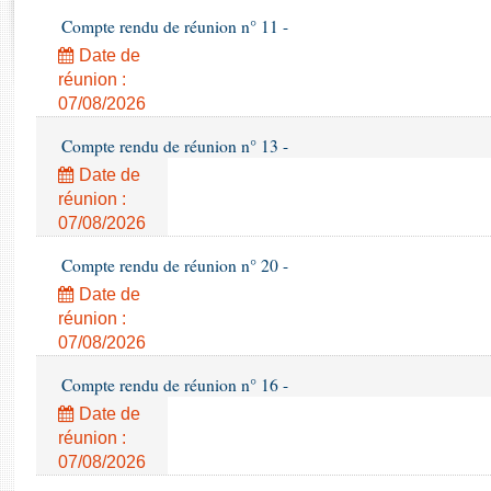
Rapports d'enquête
Compte rendu de réunion n° 11 -
Rapports législatifs
Date de
Rapports sur l'application des lois
réunion :
Baromètre de l’application des lois
07/08/2026
Compte rendu de réunion n° 13 -
Dossiers législatifs
Date de
Budget et sécurité sociale
réunion :
Questions écrites et orales
07/08/2026
Comptes rendus des débats
Compte rendu de réunion n° 20 -
Date de
réunion :
07/08/2026
Compte rendu de réunion n° 16 -
Date de
réunion :
07/08/2026