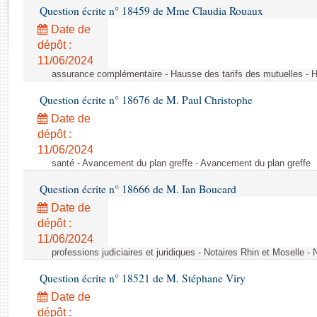
Rapports d'enquête
Question écrite n° 18459 de Mme Claudia Rouaux
Rapports législatifs
Date de
Rapports sur l'application des lois
dépôt :
Baromètre de l’application des lois
11/06/2024
assurance complémentaire - Hausse des tarifs des mutuelles - H
Dossiers législatifs
Question écrite n° 18676 de M. Paul Christophe
Budget et sécurité sociale
Date de
Questions écrites et orales
dépôt :
11/06/2024
Comptes rendus des débats
santé - Avancement du plan greffe - Avancement du plan greffe
Question écrite n° 18666 de M. Ian Boucard
Date de
dépôt :
11/06/2024
professions judiciaires et juridiques - Notaires Rhin et Moselle -
Question écrite n° 18521 de M. Stéphane Viry
Date de
dépôt :