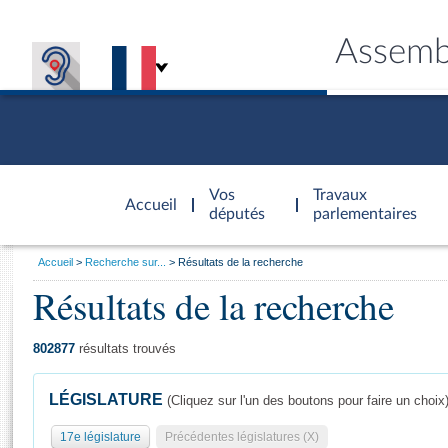
Assemb
Accèder à
la page
Vos
Travaux
Accueil
d'accueil
députés
parlementaires
Vous
Accueil
Recherche sur...
Résultats de la recherche
êtes
Résultats de la recherche
Général
ici
CONNEX
TRAVA
CONNA
DÉC
:
802877
résultats trouvés
LÉGISLATURE
(Cliquez sur l'un des boutons pour faire un choix
17e législature
Précédentes législatures (X)