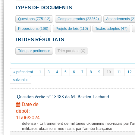
S'id
Présidence
Séance publique
Rôle et pouvoirs de l'Assemblée
Visiter l'Assemblée
TYPES DE DOCUMENTS
Fiches « Connaissance de l’Assemblée »
577 députés
Commissions et autres organes
Visite virtuelle du palais Bourbon
Questions (775112)
Comptes-rendus (23252)
Amendements (2
Organisation de l'Assemblée
Groupes politiques
Europe et International
Assister à une séance
Mot
Propositions (168)
Projets de lois (110)
Textes adoptés (47)
Présidence
Conférence des Présidents
Bureau
Collège des Ques
Élections législatives
Contrôle et évaluation
Accès des chercheurs à l’Assemblée
TRI DES RÉSULTATS
Congrès
Les évènements
S'inscrire
Trier par pertinence
Trier par date (X)
Pétitions
Statistiques et chiffres clés
Transparence et déontologie
Vous n'ave
Patrimoine
E
Documents de référence
« précedent
1
3
4
5
6
7
8
9
10
11
12
La Bibliothèque
( Constitution | Règlement de l'Assemblée ... )
Documents parlementaires
suivant »
Les archives
Projets de loi
Contacts et plan d'accès
Question écrite n° 18488 de M. Bastien Lachaud
Propositions de loi
Histoire
Photos libres de droit
Amendements
Date de
Juniors
dépôt :
Textes adoptés
Anciennes législatures
11/06/2024
défense - Entraînement de militaires ukrainiens néo-nazis par l'
Liens vers les sites publics
Rapports d'information
militaires ukrainiens néo-nazis par l'armée française