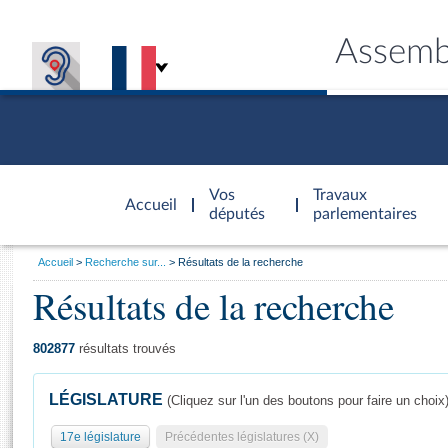
Assemb
Accèder à
la page
Vos
Travaux
Accueil
d'accueil
députés
parlementaires
Vous
Accueil
Recherche sur...
Résultats de la recherche
êtes
Résultats de la recherche
Général
ici
CONNEX
TRAVA
CONNA
DÉC
:
802877
résultats trouvés
LÉGISLATURE
(Cliquez sur l'un des boutons pour faire un choix
17e législature
Précédentes législatures (X)