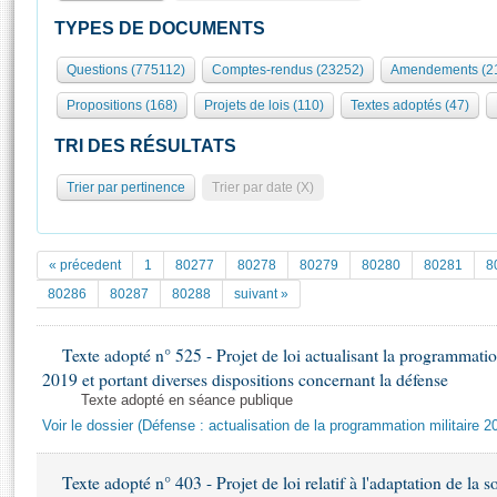
S'id
Présidence
Séance publique
Rôle et pouvoirs de l'Assemblée
Visiter l'Assemblée
TYPES DE DOCUMENTS
Fiches « Connaissance de l’Assemblée »
577 députés
Commissions et autres organes
Visite virtuelle du palais Bourbon
Questions (775112)
Comptes-rendus (23252)
Amendements (2
Organisation de l'Assemblée
Groupes politiques
Europe et International
Assister à une séance
Mot
Propositions (168)
Projets de lois (110)
Textes adoptés (47)
Présidence
Conférence des Présidents
Bureau
Collège des Ques
Élections législatives
Contrôle et évaluation
Accès des chercheurs à l’Assemblée
TRI DES RÉSULTATS
Congrès
Les évènements
S'inscrire
Trier par pertinence
Trier par date (X)
Pétitions
Statistiques et chiffres clés
Transparence et déontologie
Vous n'ave
Patrimoine
E
Documents de référence
« précedent
1
80277
80278
80279
80280
80281
8
La Bibliothèque
( Constitution | Règlement de l'Assemblée ... )
Documents parlementaires
80286
80287
80288
suivant »
Les archives
Projets de loi
Contacts et plan d'accès
Texte adopté n° 525 - Projet de loi actualisant la programmatio
Propositions de loi
Histoire
2019 et portant diverses dispositions concernant la défense
Photos libres de droit
Amendements
Juniors
Texte adopté en séance publique
Textes adoptés
Voir le dossier (Défense : actualisation de la programmation militaire 
Anciennes législatures
Liens vers les sites publics
Rapports d'information
Texte adopté n° 403 - Projet de loi relatif à l'adaptation de la s