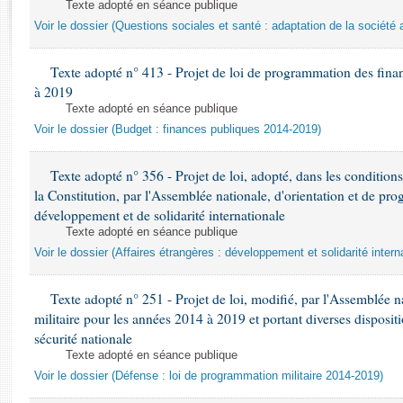
Rapports d'enquête
Texte adopté en séance publique
Voir le dossier (Questions sociales et santé : adaptation de la société 
Rapports législatifs
Rapports sur l'application des lois
Texte adopté n° 413 - Projet de loi de programmation des fina
Baromètre de l’application des lois
à 2019
Texte adopté en séance publique
Dossiers législatifs
Voir le dossier (Budget : finances publiques 2014-2019)
Budget et sécurité sociale
Questions écrites et orales
Texte adopté n° 356 - Projet de loi, adopté, dans les conditions 
Comptes rendus des débats
la Constitution, par l'Assemblée nationale, d'orientation et de pro
développement et de solidarité internationale
Texte adopté en séance publique
Voir le dossier (Affaires étrangères : développement et solidarité intern
Texte adopté n° 251 - Projet de loi, modifié, par l'Assemblée n
militaire pour les années 2014 à 2019 et portant diverses dispositi
sécurité nationale
Texte adopté en séance publique
Voir le dossier (Défense : loi de programmation militaire 2014-2019)