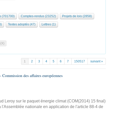
 (701700)
Comptes-rendus (23252)
Projets de lois (2858)
8)
Textes adoptés (47)
Lettres (1)
 (X)
1
2
3
4
5
6
7
150517
suivant »
- Commission des affaires européennes
d Leroy sur le paquet énergie climat (COM(2014) 15 final)
 l'Assemblée nationale en application de l'article 88-4 de