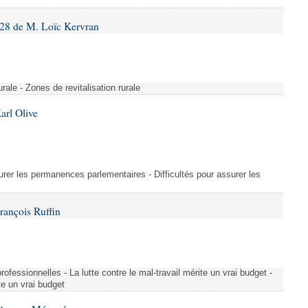
28 de M. Loïc Kervran
rurale - Zones de revitalisation rurale
arl Olive
urer les permanences parlementaires - Difficultés pour assurer les
rançois Ruffin
rofessionnelles - La lutte contre le mal-travail mérite un vrai budget -
ite un vrai budget