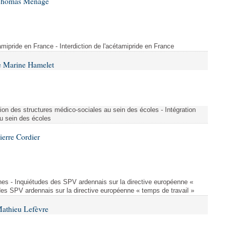
 Thomas Ménagé
étamipride en France - Interdiction de l'acétamipride en France
e Marine Hamelet
ion des structures médico-sociales au sein des écoles - Intégration
u sein des écoles
ierre Cordier
nes - Inquiétudes des SPV ardennais sur la directive européenne «
des SPV ardennais sur la directive européenne « temps de travail »
Mathieu Lefèvre