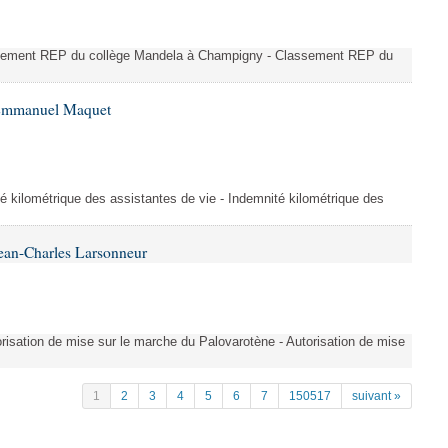
ssement REP du collège Mandela à Champigny - Classement REP du
 Emmanuel Maquet
é kilométrique des assistantes de vie - Indemnité kilométrique des
ean-Charles Larsonneur
isation de mise sur le marche du Palovarotène - Autorisation de mise
1
2
3
4
5
6
7
150517
suivant »