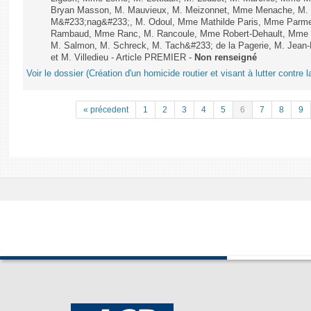
Bryan Masson, M. Mauvieux, M. Meizonnet, Mme Menache, M. 
M&#233;nag&#233;, M. Odoul, Mme Mathilde Paris, Mme Parment
Rambaud, Mme Ranc, M. Rancoule, Mme Robert-Dehault, Mme R
M. Salmon, M. Schreck, M. Tach&#233; de la Pagerie, M. Jean-P
et M. Villedieu - Article PREMIER -
Non renseigné
Voir le dossier (Création d'un homicide routier et visant à lutter contre l
« précedent
1
2
3
4
5
6
7
8
9