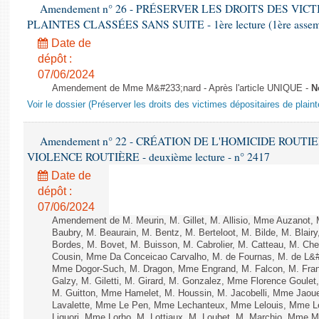
Amendement n° 26 - PRÉSERVER LES DROITS DES VIC
PLAINTES CLASSÉES SANS SUITE - 1ère lecture (1ère assembl
Date de
dépôt :
07/06/2024
Amendement de Mme M&#233;nard - Après l'article UNIQUE -
N
Voir le dossier (Préserver les droits des victimes dépositaires de plain
Amendement n° 22 - CRÉATION DE L'HOMICIDE ROUT
VIOLENCE ROUTIÈRE - deuxième lecture - n° 2417
Date de
dépôt :
07/06/2024
Amendement de M. Meurin, M. Gillet, M. Allisio, Mme Auzanot, 
Baubry, M. Beaurain, M. Bentz, M. Berteloot, M. Bilde, M. Blai
Bordes, M. Bovet, M. Buisson, M. Cabrolier, M. Catteau, M. 
Cousin, Mme Da Conceicao Carvalho, M. de Fournas, M. de L&#
Mme Dogor-Such, M. Dragon, Mme Engrand, M. Falcon, M. Fra
Galzy, M. Giletti, M. Girard, M. Gonzalez, Mme Florence Goulet
M. Guitton, Mme Hamelet, M. Houssin, M. Jacobelli, Mme Jaou
Lavalette, Mme Le Pen, Mme Lechanteux, Mme Lelouis, Mme Le
Liguori, Mme Lorho, M. Lottiaux, M. Loubet, M. Marchio, Mme 