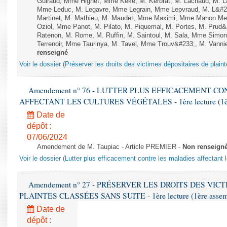
Guiraud, Mme Hignet, Mme Keke, M. Kerbrat, M. Lachaud, M. L
Mme Leduc, M. Legavre, Mme Legrain, Mme Lepvraud, M. L&#23
Martinet, M. Mathieu, M. Maudet, Mme Maximi, Mme Manon Me
Oziol, Mme Panot, M. Pilato, M. Piquemal, M. Portes, M. Pru
Ratenon, M. Rome, M. Ruffin, M. Saintoul, M. Sala, Mme Sim
Terrenoir, Mme Taurinya, M. Tavel, Mme Trouv&#233;, M. Vannie
renseigné
Voir le dossier (Préserver les droits des victimes dépositaires de plain
Amendement n° 76 - LUTTER PLUS EFFICACEMENT C
AFFECTANT LES CULTURES VÉGÉTALES - 1ère lecture (1ère a
Date de
dépôt :
07/06/2024
Amendement de M. Taupiac - Article PREMIER -
Non renseign
Voir le dossier (Lutter plus efficacement contre les maladies affectant 
Amendement n° 27 - PRÉSERVER LES DROITS DES VIC
PLAINTES CLASSÉES SANS SUITE - 1ère lecture (1ère assembl
Date de
dépôt :