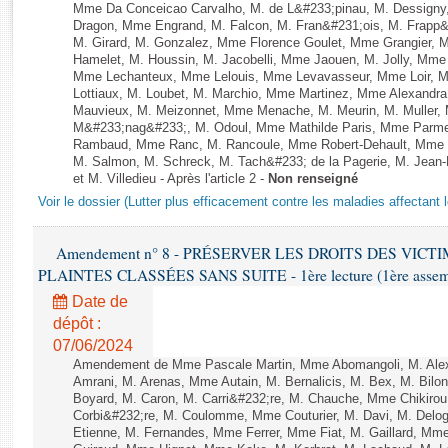
Rapports d'enquête
Mme Da Conceicao Carvalho, M. de L&#233;pinau, M. Dessign
Dragon, Mme Engrand, M. Falcon, M. Fran&#231;ois, M. Frapp&#2
Rapports législatifs
M. Girard, M. Gonzalez, Mme Florence Goulet, Mme Grangier, M
Rapports sur l'application des lois
Hamelet, M. Houssin, M. Jacobelli, Mme Jaouen, M. Jolly, Mme
Mme Lechanteux, Mme Lelouis, Mme Levavasseur, Mme Loir, M.
Baromètre de l’application des lois
Lottiaux, M. Loubet, M. Marchio, Mme Martinez, Mme Alexandr
Mauvieux, M. Meizonnet, Mme Menache, M. Meurin, M. Muller,
M&#233;nag&#233;, M. Odoul, Mme Mathilde Paris, Mme Parment
Dossiers législatifs
Rambaud, Mme Ranc, M. Rancoule, Mme Robert-Dehault, Mme R
Budget et sécurité sociale
M. Salmon, M. Schreck, M. Tach&#233; de la Pagerie, M. Jean-P
et M. Villedieu - Après l'article 2 -
Non renseigné
Questions écrites et orales
Voir le dossier (Lutter plus efficacement contre les maladies affectant 
Comptes rendus des débats
Amendement n° 8 - PRÉSERVER LES DROITS DES VICT
PLAINTES CLASSÉES SANS SUITE - 1ère lecture (1ère assembl
Date de
dépôt :
07/06/2024
Amendement de Mme Pascale Martin, Mme Abomangoli, M. Ale
Amrani, M. Arenas, Mme Autain, M. Bernalicis, M. Bex, M. Bilo
Boyard, M. Caron, M. Carri&#232;re, M. Chauche, Mme Chikirou,
Corbi&#232;re, M. Coulomme, Mme Couturier, M. Davi, M. Del
Etienne, M. Fernandes, Mme Ferrer, Mme Fiat, M. Gaillard, Mm