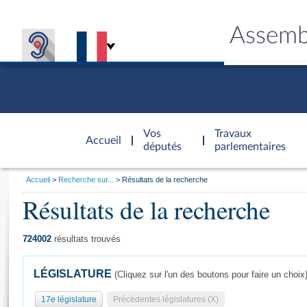
Assemb
Accèder à
la page
Vos
Travaux
Accueil
d'accueil
députés
parlementaires
Vous
Accueil
Recherche sur...
Résultats de la recherche
êtes
Résultats de la recherche
Général
ici
CONNEX
TRAVA
CONNA
DÉC
:
724002
résultats trouvés
LÉGISLATURE
(Cliquez sur l'un des boutons pour faire un choix
17e législature
Précédentes législatures (X)