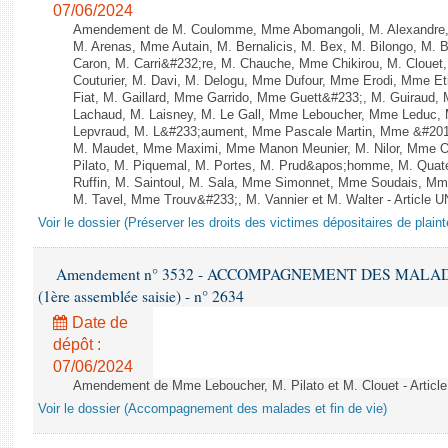
07/06/2024
Amendement de M. Coulomme, Mme Abomangoli, M. Alexandre,
M. Arenas, Mme Autain, M. Bernalicis, M. Bex, M. Bilongo, M. 
Caron, M. Carri&#232;re, M. Chauche, Mme Chikirou, M. Clouet
Couturier, M. Davi, M. Delogu, Mme Dufour, Mme Erodi, Mme E
Fiat, M. Gaillard, Mme Garrido, Mme Guett&#233;, M. Guiraud,
Lachaud, M. Laisney, M. Le Gall, Mme Leboucher, Mme Leduc,
Lepvraud, M. L&#233;aument, Mme Pascale Martin, Mme &#201;li
M. Maudet, Mme Maximi, Mme Manon Meunier, M. Nilor, Mme 
Pilato, M. Piquemal, M. Portes, M. Prud&apos;homme, M. Qua
Ruffin, M. Saintoul, M. Sala, Mme Simonnet, Mme Soudais, Mm
M. Tavel, Mme Trouv&#233;, M. Vannier et M. Walter - Article 
Voir le dossier (Préserver les droits des victimes dépositaires de plain
Amendement n° 3532 - ACCOMPAGNEMENT DES MALADES E
(1ère assemblée saisie) - n° 2634
Date de
dépôt :
07/06/2024
Amendement de Mme Leboucher, M. Pilato et M. Clouet - Article
Voir le dossier (Accompagnement des malades et fin de vie)