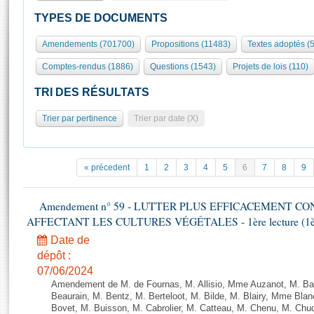
S'id
Présidence
Séance publique
Rôle et pouvoirs de l'Assemblée
Visiter l'Assemblée
TYPES DE DOCUMENTS
Fiches « Connaissance de l’Assemblée »
577 députés
Commissions et autres organes
Visite virtuelle du palais Bourbon
Amendements (701700)
Propositions (11483)
Textes adoptés (
Organisation de l'Assemblée
Groupes politiques
Europe et International
Assister à une séance
Mot
Comptes-rendus (1886)
Questions (1543)
Projets de lois (110)
Présidence
Conférence des Présidents
Bureau
Collège des Ques
Élections législatives
Contrôle et évaluation
Accès des chercheurs à l’Assemblée
TRI DES RÉSULTATS
Congrès
Les évènements
S'inscrire
Trier par pertinence
Trier par date (X)
Pétitions
Statistiques et chiffres clés
Transparence et déontologie
Vous n'ave
Patrimoine
E
Documents de référence
« précedent
1
2
3
4
5
6
7
8
9
La Bibliothèque
( Constitution | Règlement de l'Assemblée ... )
Documents parlementaires
Les archives
Amendement n° 59 - LUTTER PLUS EFFICACEMENT C
Projets de loi
Contacts et plan d'accès
AFFECTANT LES CULTURES VÉGÉTALES - 1ère lecture (1ère a
Propositions de loi
Histoire
Photos libres de droit
Date de
Amendements
Juniors
dépôt :
Textes adoptés
07/06/2024
Anciennes législatures
Amendement de M. de Fournas, M. Allisio, Mme Auzanot, M. Bal
Liens vers les sites publics
Beaurain, M. Bentz, M. Berteloot, M. Bilde, M. Blairy, Mme Bla
Rapports d'information
Bovet, M. Buisson, M. Cabrolier, M. Catteau, M. Chenu, M. C