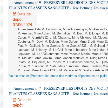
Amendement n° 9 - PRÉSERVER LES DROITS DES VICT
PLAINTES CLASSÉES SANS SUITE - 1ère lecture (1ère assembl
Date de
dépôt :
07/06/2024
Amendement de M. Coulomme, Mme Abomangoli, M. Alexandre,
M. Arenas, Mme Autain, M. Bernalicis, M. Bex, M. Bilongo, M. 
Caron, M. Carri&#232;re, M. Chauche, Mme Chikirou, M. Clouet
Couturier, M. Davi, M. Delogu, Mme Dufour, Mme Erodi, Mme E
Fiat, M. Gaillard, Mme Garrido, Mme Guett&#233;, M. Guiraud,
Lachaud, M. Laisney, M. Le Gall, Mme Leboucher, Mme Leduc,
Lepvraud, M. L&#233;aument, Mme Pascale Martin, Mme &#201;li
M. Maudet, Mme Maximi, Mme Manon Meunier, M. Nilor, Mme 
Pilato, M. Piquemal, M. Portes, M. Prud&apos;homme, M. Qua
Ruffin, M. Saintoul, M. Sala, Mme Simonnet, Mme Soudais, Mm
M. Tavel, Mme Trouv&#233;, M. Vannier et M. Walter - Article 
Voir le dossier (Préserver les droits des victimes dépositaires de plain
Amendement n° 7 - PRÉSERVER LES DROITS DES VICT
PLAINTES CLASSÉES SANS SUITE - 1ère lecture (1ère assembl
Date de
dépôt :