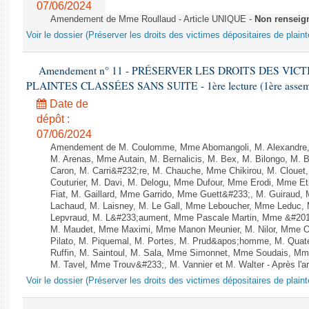
07/06/2024
Amendement de Mme Roullaud - Article UNIQUE -
Non renseig
Voir le dossier (Préserver les droits des victimes dépositaires de plain
Amendement n° 11 - PRÉSERVER LES DROITS DES VIC
PLAINTES CLASSÉES SANS SUITE - 1ère lecture (1ère assembl
Date de
dépôt :
07/06/2024
Amendement de M. Coulomme, Mme Abomangoli, M. Alexandre,
M. Arenas, Mme Autain, M. Bernalicis, M. Bex, M. Bilongo, M. 
Caron, M. Carri&#232;re, M. Chauche, Mme Chikirou, M. Clouet
Couturier, M. Davi, M. Delogu, Mme Dufour, Mme Erodi, Mme E
Fiat, M. Gaillard, Mme Garrido, Mme Guett&#233;, M. Guiraud,
Lachaud, M. Laisney, M. Le Gall, Mme Leboucher, Mme Leduc,
Lepvraud, M. L&#233;aument, Mme Pascale Martin, Mme &#201;li
M. Maudet, Mme Maximi, Mme Manon Meunier, M. Nilor, Mme 
Pilato, M. Piquemal, M. Portes, M. Prud&apos;homme, M. Qua
Ruffin, M. Saintoul, M. Sala, Mme Simonnet, Mme Soudais, Mm
M. Tavel, Mme Trouv&#233;, M. Vannier et M. Walter - Après l'a
Voir le dossier (Préserver les droits des victimes dépositaires de plain