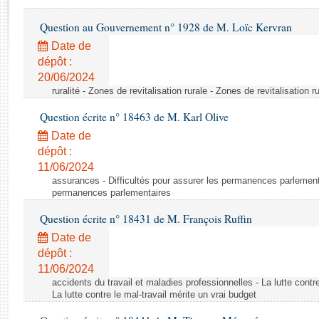
Rapports d'enquête
Rapports législatifs
Question au Gouvernement n° 1928 de M. Loïc Kervran
Rapports sur l'application des lois
Date de
Baromètre de l’application des lois
dépôt :
20/06/2024
ruralité - Zones de revitalisation rurale - Zones de revitalisation r
Dossiers législatifs
Question écrite n° 18463 de M. Karl Olive
Budget et sécurité sociale
Questions écrites et orales
Date de
dépôt :
Comptes rendus des débats
11/06/2024
assurances - Difficultés pour assurer les permanences parlementa
permanences parlementaires
Question écrite n° 18431 de M. François Ruffin
Date de
dépôt :
11/06/2024
accidents du travail et maladies professionnelles - La lutte contre
La lutte contre le mal-travail mérite un vrai budget