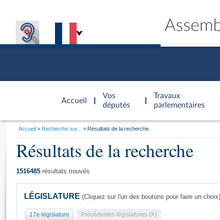
Assemb
Accèder à
la page
Vos
Travaux
Accueil
d'accueil
députés
parlementaires
Vous
Accueil
Recherche sur...
Résultats de la recherche
êtes
Résultats de la recherche
Général
ici
CONNEX
TRAVA
CONNA
DÉC
:
1516485
résultats trouvés
LÉGISLATURE
(Cliquez sur l'un des boutons pour faire un choix
17e législature
Précédentes législatures (X)