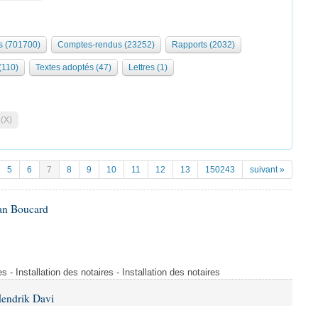
 (701700)
Comptes-rendus (23252)
Rapports (2032)
 (110)
Textes adoptés (47)
Lettres (1)
 (X)
5
6
7
8
9
10
11
12
13
150243
suivant »
Ian Boucard
es - Installation des notaires - Installation des notaires
Hendrik Davi