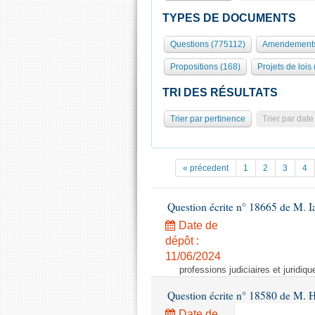
TYPES DE DOCUMENTS
Questions (775112)
Amendements
Propositions (168)
Projets de lois
TRI DES RÉSULTATS
Trier par pertinence
Trier par date
« précedent
1
2
3
4
Question écrite n° 18665 de M. 
Date de
dépôt :
11/06/2024
professions judiciaires et juridiqu
Question écrite n° 18580 de M. 
Date de