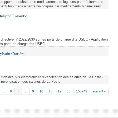
eloppement substitution médicaments biologiques par médicaments
bstitution médicaments biologiques par médicaments biosimilaires
Philippe Latombe
directive n° 2022/2830 sur les ports de charge dits USBC - Application
 les ports de charge dits USBC
ylvain Carrière
bution des plis électoraux et revendication des salariés de La Poste -
et revendication des salariés de La Poste
5
6
7
8
9
10
11
12
13
150243
suivant »