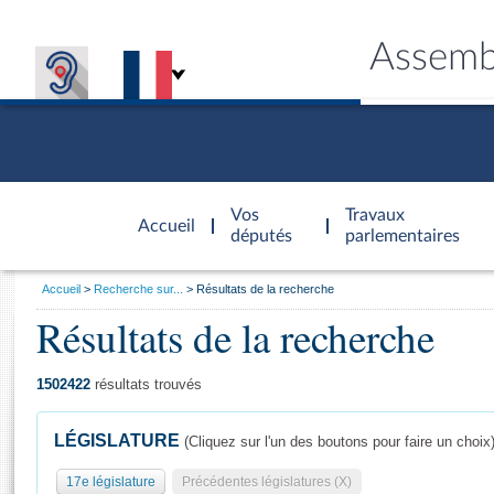
Assemb
Accèder à
la page
Vos
Travaux
Accueil
d'accueil
députés
parlementaires
Vous
Accueil
Recherche sur...
Résultats de la recherche
êtes
Résultats de la recherche
Général
ici
CONNEX
TRAVA
CONNA
DÉC
:
1502422
résultats trouvés
LÉGISLATURE
(Cliquez sur l'un des boutons pour faire un choix
17e législature
Précédentes législatures (X)