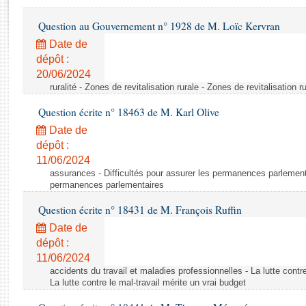
Rapports d'enquête
Rapports législatifs
Question au Gouvernement n° 1928 de M. Loïc Kervran
Rapports sur l'application des lois
Date de
Baromètre de l’application des lois
dépôt :
20/06/2024
ruralité - Zones de revitalisation rurale - Zones de revitalisation r
Dossiers législatifs
Question écrite n° 18463 de M. Karl Olive
Budget et sécurité sociale
Questions écrites et orales
Date de
dépôt :
Comptes rendus des débats
11/06/2024
assurances - Difficultés pour assurer les permanences parlementa
permanences parlementaires
Question écrite n° 18431 de M. François Ruffin
Date de
dépôt :
11/06/2024
accidents du travail et maladies professionnelles - La lutte contre
La lutte contre le mal-travail mérite un vrai budget