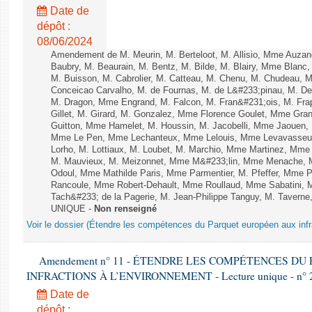
Date de
dépôt :
08/06/2024
Amendement de M. Meurin, M. Berteloot, M. Allisio, Mme Auzano
Baubry, M. Beaurain, M. Bentz, M. Bilde, M. Blairy, Mme Blanc
M. Buisson, M. Cabrolier, M. Catteau, M. Chenu, M. Chudeau
Conceicao Carvalho, M. de Fournas, M. de L&#233;pinau, M. 
M. Dragon, Mme Engrand, M. Falcon, M. Fran&#231;ois, M. Frap
Gillet, M. Girard, M. Gonzalez, Mme Florence Goulet, Mme Grang
Guitton, Mme Hamelet, M. Houssin, M. Jacobelli, Mme Jaouen, 
Mme Le Pen, Mme Lechanteux, Mme Lelouis, Mme Levavasseur,
Lorho, M. Lottiaux, M. Loubet, M. Marchio, Mme Martinez, Mm
M. Mauvieux, M. Meizonnet, Mme M&#233;lin, Mme Menache, M
Odoul, Mme Mathilde Paris, Mme Parmentier, M. Pfeffer, Mme 
Rancoule, Mme Robert-Dehault, Mme Roullaud, Mme Sabatini, 
Tach&#233; de la Pagerie, M. Jean-Philippe Tanguy, M. Taverne, M.
UNIQUE -
Non renseigné
Voir le dossier (Étendre les compétences du Parquet européen aux infr
Amendement n° 11 - ÉTENDRE LES COMPÉTENCES D
INFRACTIONS À L’ENVIRONNEMENT - Lecture unique - n° 
Date de
dépôt :