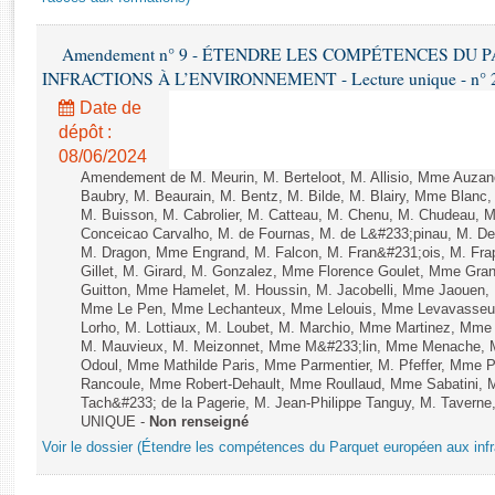
Rapports d'enquête
Rapports législatifs
Amendement n° 9 - ÉTENDRE LES COMPÉTENCES DU
Rapports sur l'application des lois
INFRACTIONS À L’ENVIRONNEMENT - Lecture unique - n° 
Baromètre de l’application des lois
Date de
dépôt :
Dossiers législatifs
08/06/2024
Budget et sécurité sociale
Amendement de M. Meurin, M. Berteloot, M. Allisio, Mme Auzano
Baubry, M. Beaurain, M. Bentz, M. Bilde, M. Blairy, Mme Blanc
Questions écrites et orales
M. Buisson, M. Cabrolier, M. Catteau, M. Chenu, M. Chudeau
Comptes rendus des débats
Conceicao Carvalho, M. de Fournas, M. de L&#233;pinau, M. 
M. Dragon, Mme Engrand, M. Falcon, M. Fran&#231;ois, M. Frap
Gillet, M. Girard, M. Gonzalez, Mme Florence Goulet, Mme Grang
Guitton, Mme Hamelet, M. Houssin, M. Jacobelli, Mme Jaouen, 
Mme Le Pen, Mme Lechanteux, Mme Lelouis, Mme Levavasseur,
Lorho, M. Lottiaux, M. Loubet, M. Marchio, Mme Martinez, Mm
M. Mauvieux, M. Meizonnet, Mme M&#233;lin, Mme Menache, M
Odoul, Mme Mathilde Paris, Mme Parmentier, M. Pfeffer, Mme 
Rancoule, Mme Robert-Dehault, Mme Roullaud, Mme Sabatini, 
Tach&#233; de la Pagerie, M. Jean-Philippe Tanguy, M. Taverne, M.
UNIQUE -
Non renseigné
Voir le dossier (Étendre les compétences du Parquet européen aux infr