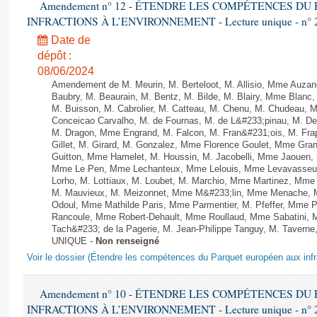
Amendement n° 12 - ÉTENDRE LES COMPÉTENCES D
INFRACTIONS À L’ENVIRONNEMENT - Lecture unique - n° 
Date de
dépôt :
08/06/2024
Amendement de M. Meurin, M. Berteloot, M. Allisio, Mme Auzano
Baubry, M. Beaurain, M. Bentz, M. Bilde, M. Blairy, Mme Blanc
M. Buisson, M. Cabrolier, M. Catteau, M. Chenu, M. Chudeau
Conceicao Carvalho, M. de Fournas, M. de L&#233;pinau, M. 
M. Dragon, Mme Engrand, M. Falcon, M. Fran&#231;ois, M. Frap
Gillet, M. Girard, M. Gonzalez, Mme Florence Goulet, Mme Grang
Guitton, Mme Hamelet, M. Houssin, M. Jacobelli, Mme Jaouen, 
Mme Le Pen, Mme Lechanteux, Mme Lelouis, Mme Levavasseur,
Lorho, M. Lottiaux, M. Loubet, M. Marchio, Mme Martinez, Mm
M. Mauvieux, M. Meizonnet, Mme M&#233;lin, Mme Menache, M
Odoul, Mme Mathilde Paris, Mme Parmentier, M. Pfeffer, Mme 
Rancoule, Mme Robert-Dehault, Mme Roullaud, Mme Sabatini, 
Tach&#233; de la Pagerie, M. Jean-Philippe Tanguy, M. Taverne, M.
UNIQUE -
Non renseigné
Voir le dossier (Étendre les compétences du Parquet européen aux infr
Amendement n° 10 - ÉTENDRE LES COMPÉTENCES D
INFRACTIONS À L’ENVIRONNEMENT - Lecture unique - n° 