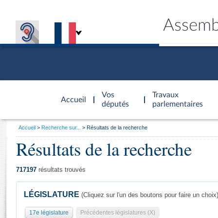
Assemb
Accèder à
la page
Vos
Travaux
Accueil
d'accueil
députés
parlementaires
Vous
Accueil
Recherche sur...
Résultats de la recherche
êtes
Résultats de la recherche
Général
ici
CONNEX
TRAVA
CONNA
DÉC
:
717197
résultats trouvés
LÉGISLATURE
(Cliquez sur l'un des boutons pour faire un choix
17e législature
Précédentes législatures (X)