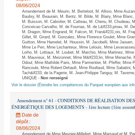
08/06/2024
Amendement de M. Meurin, M. Berteloot, M. Allisio, Mme Auzano
Baubry, M. Beaurain, M. Bentz, M. Bilde, M. Blairy, Mme Blanc
M. Buisson, M. Cabrolier, M. Catteau, M. Chenu, M. Chudeau
Conceicao Carvalho, M. de Fournas, M. de L&#233;pinau, M. 
M. Dragon, Mme Engrand, M. Falcon, M. Fran&#231;ois, M. Frap
Gillet, M. Girard, M. Gonzalez, Mme Florence Goulet, Mme Grang
Guitton, Mme Hamelet, M. Houssin, M. Jacobelli, Mme Jaouen, 
Mme Le Pen, Mme Lechanteux, Mme Lelouis, Mme Levavasseur,
Lorho, M. Lottiaux, M. Loubet, M. Marchio, Mme Martinez, Mm
M. Mauvieux, M. Meizonnet, Mme M&#233;lin, Mme Menache, M
Odoul, Mme Mathilde Paris, Mme Parmentier, M. Pfeffer, Mme 
Rancoule, Mme Robert-Dehault, Mme Roullaud, Mme Sabatini, 
Tach&#233; de la Pagerie, M. Jean-Philippe Tanguy, M. Taverne, M.
UNIQUE -
Non renseigné
Voir le dossier (Étendre les compétences du Parquet européen aux infr
Amendement n° 61 - CONDITIONS DE RÉALISATION D
ÉNERGÉTIQUE DES LOGEMENTS - 1ère lecture (1ère assemblée
Date de
dépôt :
08/06/2024
Amendement de Mme Meynier-Millefert, Mme Marsaud et M. Perro