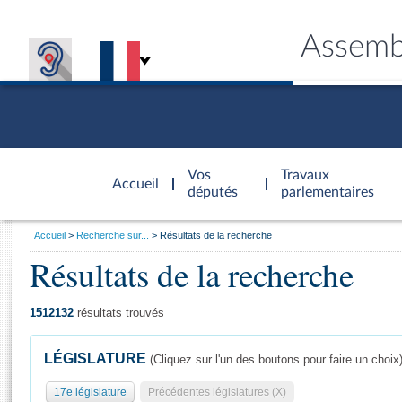
Assemb
Accèder à
la page
Vos
Travaux
Accueil
d'accueil
députés
parlementaires
Vous
Accueil
Recherche sur...
Résultats de la recherche
êtes
Résultats de la recherche
Général
ici
CONNEX
TRAVA
CONNA
DÉC
:
1512132
résultats trouvés
LÉGISLATURE
(Cliquez sur l'un des boutons pour faire un choix
17e législature
Précédentes législatures (X)