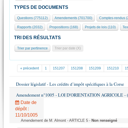
S'id
Présidence
Séance publique
Rôle et pouvoirs de l'Assemblée
Visiter l'Assemblée
TYPES DE DOCUMENTS
Fiches « Connaissance de l’Assemblée »
577 députés
Commissions et autres organes
Visite virtuelle du palais Bourbon
Questions (775112)
Amendements (701700)
Comptes-rendus (
Organisation de l'Assemblée
Groupes politiques
Europe et International
Assister à une séance
Mot
Rapports (2032)
Propositions (168)
Projets de lois (110)
Tex
Présidence
Conférence des Présidents
Bureau
Collège des Ques
Élections législatives
Contrôle et évaluation
Accès des chercheurs à l’Assemblée
TRI DES RÉSULTATS
Congrès
Les évènements
S'inscrire
Trier par pertinence
Trier par date (X)
Pétitions
Statistiques et chiffres clés
Transparence et déontologie
Vous n'ave
Patrimoine
E
Documents de référence
« précedent
1
151207
151208
151209
151210
1
La Bibliothèque
( Constitution | Règlement de l'Assemblée ... )
Documents parlementaires
Les archives
Dossier législatif - Les crédits d’impôt spécifiques à la Corse
Projets de loi
Contacts et plan d'accès
Propositions de loi
Histoire
Amendement n°1005 - LOI D'ORIENTATION AGRICOLE - (
Photos libres de droit
Amendements
Date de
Juniors
Textes adoptés
dépôt :
Anciennes législatures
11/10/1005
Liens vers les sites publics
Amendement de M. Almont - ARTICLE 5 -
Non renseigné
Rapports d'information