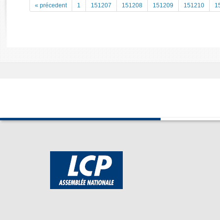
Rapports d'enquête
« précedent
1
151207
151208
151209
151210
1
Rapports législatifs
Rapports sur l'application des lois
Baromètre de l’application des lois
Dossiers législatifs
Budget et sécurité sociale
Questions écrites et orales
Comptes rendus des débats