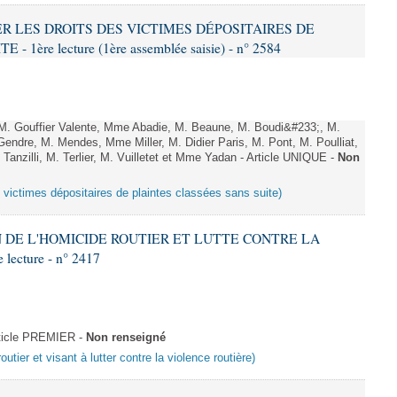
VER LES DROITS DES VICTIMES DÉPOSITAIRES DE
ère lecture (1ère assemblée saisie) - n° 2584
 Gouffier Valente, Mme Abadie, M. Beaune, M. Boudi&#233;, M.
endre, M. Mendes, Mme Miller, M. Didier Paris, M. Pont, M. Poulliat,
anzilli, M. Terlier, M. Vuilletet et Mme Yadan - Article UNIQUE -
Non
s victimes dépositaires de plaintes classées sans suite)
ON DE L'HOMICIDE ROUTIER ET LUTTE CONTRE LA
ecture - n° 2417
ticle PREMIER -
Non renseigné
outier et visant à lutter contre la violence routière)