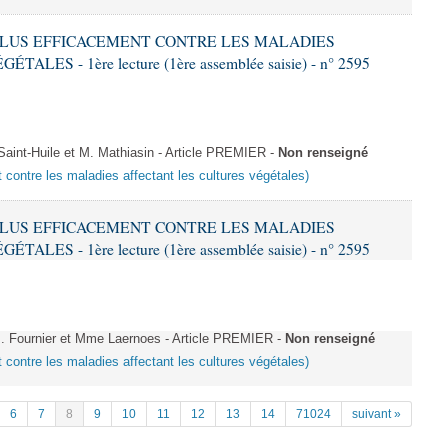
R PLUS EFFICACEMENT CONTRE LES MALADIES
ES - 1ère lecture (1ère assemblée saisie) - n° 2595
int-Huile et M. Mathiasin - Article PREMIER -
Non renseigné
t contre les maladies affectant les cultures végétales)
R PLUS EFFICACEMENT CONTRE LES MALADIES
ES - 1ère lecture (1ère assemblée saisie) - n° 2595
 Fournier et Mme Laernoes - Article PREMIER -
Non renseigné
t contre les maladies affectant les cultures végétales)
6
7
8
9
10
11
12
13
14
71024
suivant »