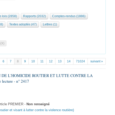
e lois (2858)
Rapports (2032)
Comptes-rendus (1886)
68)
Textes adoptés (47)
Lettres (1)
 (X)
6
7
8
9
10
11
12
13
14
71024
suivant »
ON DE L'HOMICIDE ROUTIER ET LUTTE CONTRE LA
ecture - n° 2417
Article PREMIER -
Non renseigné
outier et visant à lutter contre la violence routière)