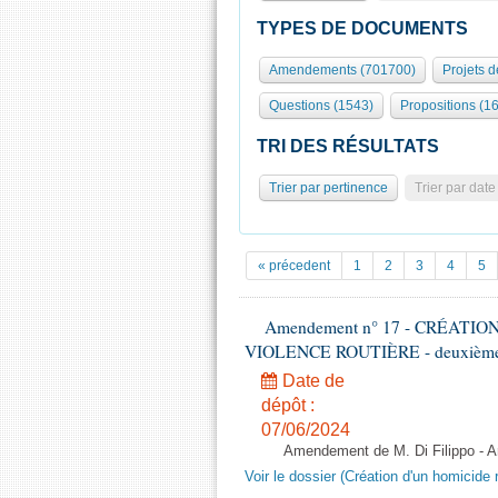
TYPES DE DOCUMENTS
Amendements (701700)
Projets d
Questions (1543)
Propositions (1
TRI DES RÉSULTATS
Trier par pertinence
Trier par date
« précedent
1
2
3
4
5
Amendement n° 17 - CRÉATI
VIOLENCE ROUTIÈRE - deuxième l
Date de
dépôt :
07/06/2024
Amendement de M. Di Filippo - 
Voir le dossier (Création d'un homicide r