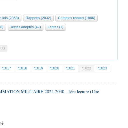
e lois (2858)
Rapports (2032)
Comptes-rendus (1886)
68)
Textes adoptés (47)
Lettres (1)
 (X)
71017
71018
71019
71020
71021
71022
71023
ATION MILITAIRE 2024-2030 - 1ère lecture (1ère
né