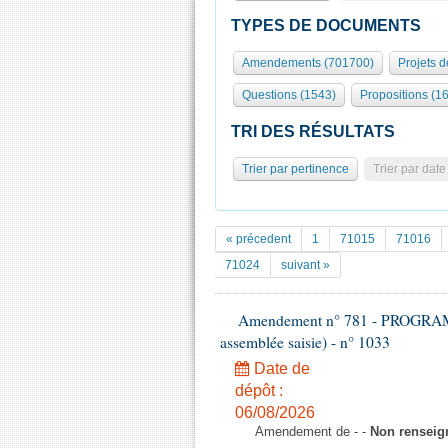
TYPES DE DOCUMENTS
Amendements (701700)
Projets d
Questions (1543)
Propositions (1
TRI DES RÉSULTATS
Trier par pertinence
Trier par date
« précedent
1
71015
71016
71024
suivant »
Amendement n° 781 - PROGRAMM
assemblée saisie) - n° 1033
Date de
dépôt :
06/08/2026
Amendement de - -
Non renseig