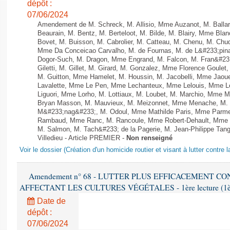
dépôt :
07/06/2024
Amendement de M. Schreck, M. Allisio, Mme Auzanot, M. Ballar
Beaurain, M. Bentz, M. Berteloot, M. Bilde, M. Blairy, Mme Bla
Bovet, M. Buisson, M. Cabrolier, M. Catteau, M. Chenu, M. C
Mme Da Conceicao Carvalho, M. de Fournas, M. de L&#233;pi
Dogor-Such, M. Dragon, Mme Engrand, M. Falcon, M. Fran&#23
Giletti, M. Gillet, M. Girard, M. Gonzalez, Mme Florence Goulet
M. Guitton, Mme Hamelet, M. Houssin, M. Jacobelli, Mme Jaou
Lavalette, Mme Le Pen, Mme Lechanteux, Mme Lelouis, Mme Le
Liguori, Mme Lorho, M. Lottiaux, M. Loubet, M. Marchio, Mme 
Bryan Masson, M. Mauvieux, M. Meizonnet, Mme Menache, M. M
M&#233;nag&#233;, M. Odoul, Mme Mathilde Paris, Mme Parment
Rambaud, Mme Ranc, M. Rancoule, Mme Robert-Dehault, Mme R
M. Salmon, M. Tach&#233; de la Pagerie, M. Jean-Philippe Tangu
Villedieu - Article PREMIER -
Non renseigné
Voir le dossier (Création d'un homicide routier et visant à lutter contre l
Amendement n° 68 - LUTTER PLUS EFFICACEMENT C
AFFECTANT LES CULTURES VÉGÉTALES - 1ère lecture (1ère a
Date de
dépôt :
07/06/2024