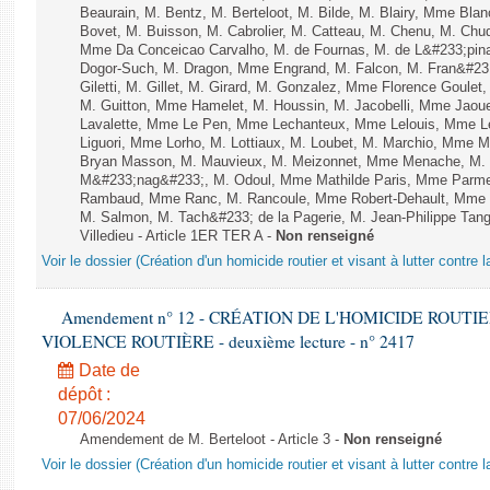
Beaurain, M. Bentz, M. Berteloot, M. Bilde, M. Blairy, Mme Bla
Bovet, M. Buisson, M. Cabrolier, M. Catteau, M. Chenu, M. C
Mme Da Conceicao Carvalho, M. de Fournas, M. de L&#233;pi
Dogor-Such, M. Dragon, Mme Engrand, M. Falcon, M. Fran&#23
Giletti, M. Gillet, M. Girard, M. Gonzalez, Mme Florence Goulet
M. Guitton, Mme Hamelet, M. Houssin, M. Jacobelli, Mme Jaou
Lavalette, Mme Le Pen, Mme Lechanteux, Mme Lelouis, Mme Le
Liguori, Mme Lorho, M. Lottiaux, M. Loubet, M. Marchio, Mme 
Bryan Masson, M. Mauvieux, M. Meizonnet, Mme Menache, M. M
M&#233;nag&#233;, M. Odoul, Mme Mathilde Paris, Mme Parment
Rambaud, Mme Ranc, M. Rancoule, Mme Robert-Dehault, Mme R
M. Salmon, M. Tach&#233; de la Pagerie, M. Jean-Philippe Tangu
Villedieu - Article 1ER TER A -
Non renseigné
Voir le dossier (Création d'un homicide routier et visant à lutter contre l
Amendement n° 12 - CRÉATION DE L'HOMICIDE ROUT
VIOLENCE ROUTIÈRE - deuxième lecture - n° 2417
Date de
dépôt :
07/06/2024
Amendement de M. Berteloot - Article 3 -
Non renseigné
Voir le dossier (Création d'un homicide routier et visant à lutter contre l