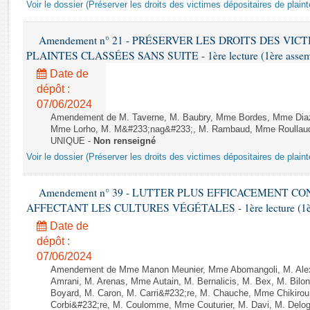
Rapports d'enquête
Voir le dossier (Préserver les droits des victimes dépositaires de plain
Rapports législatifs
Rapports sur l'application des lois
Amendement n° 21 - PRÉSERVER LES DROITS DES VIC
PLAINTES CLASSÉES SANS SUITE - 1ère lecture (1ère assembl
Baromètre de l’application des lois
Date de
dépôt :
Dossiers législatifs
07/06/2024
Budget et sécurité sociale
Amendement de M. Taverne, M. Baubry, Mme Bordes, Mme Diaz, 
Questions écrites et orales
Mme Lorho, M. M&#233;nag&#233;, M. Rambaud, Mme Roullaud et
UNIQUE -
Non renseigné
Comptes rendus des débats
Voir le dossier (Préserver les droits des victimes dépositaires de plain
Amendement n° 39 - LUTTER PLUS EFFICACEMENT C
AFFECTANT LES CULTURES VÉGÉTALES - 1ère lecture (1ère a
Date de
dépôt :
07/06/2024
Amendement de Mme Manon Meunier, Mme Abomangoli, M. Ale
Amrani, M. Arenas, Mme Autain, M. Bernalicis, M. Bex, M. Bilo
Boyard, M. Caron, M. Carri&#232;re, M. Chauche, Mme Chikirou,
Corbi&#232;re, M. Coulomme, Mme Couturier, M. Davi, M. Del