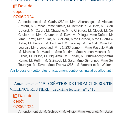
Date de
dépôt :
07/06/2024
Amendement de M. Carri&#232;re, Mme Abomangoli, M. Alexan
Amrani, M. Arenas, Mme Autain, M. Bernalicis, M. Bex, M. Bilo
Boyard, M. Caron, M. Chauche, Mme Chikirou, M. Clouet, M. Co
Coulomme, Mme Couturier, M. Davi, M. Delogu, Mme Dufour, M
Mme Ferrer, Mme Fiat, M. Gaillard, Mme Garrido, Mme Guett&#
Keke, M. Kerbrat, M. Lachaud, M. Laisney, M. Le Gall, Mme L
Legrain, Mme Lepvraud, M. L&#233;aument, Mme Pascale Martin
M. Mathieu, M. Maudet, Mme Maximi, Mme Manon Meunier, M.
Panot, M. Pilato, M. Piquemal, M. Portes, M. Prud&apos;homm
Rome, M. Ruffin, M. Saintoul, M. Sala, Mme Simonnet, Mme S
Taurinya, M. Tavel, Mme Trouv&#233;, M. Vannier et M. Walter 
Voir le dossier (Lutter plus efficacement contre les maladies affectant 
Amendement n° 19 - CRÉATION DE L'HOMICIDE ROUT
VIOLENCE ROUTIÈRE - deuxième lecture - n° 2417
Date de
dépôt :
07/06/2024
Amendement de M. Schreck, M. Allisio, Mme Auzanot, M. Ballar