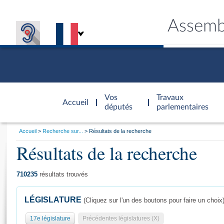
Assemb
Accèder à
la page
Vos
Travaux
Accueil
d'accueil
députés
parlementaires
Vous
Accueil
Recherche sur...
Résultats de la recherche
êtes
Résultats de la recherche
Général
ici
CONNEX
TRAVA
CONNA
DÉC
:
710235
résultats trouvés
LÉGISLATURE
(Cliquez sur l'un des boutons pour faire un choix
17e législature
Précédentes législatures (X)