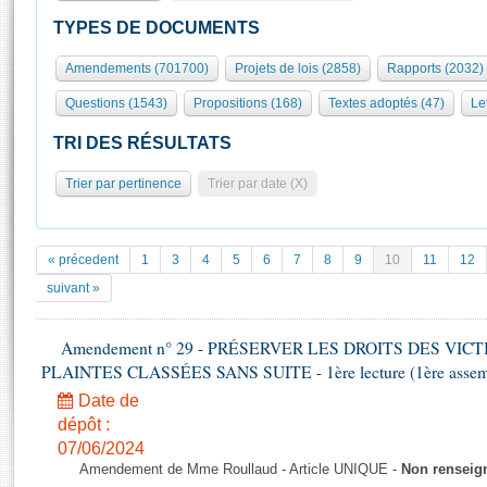
S'id
Présidence
Séance publique
Rôle et pouvoirs de l'Assemblée
Visiter l'Assemblée
TYPES DE DOCUMENTS
Fiches « Connaissance de l’Assemblée »
577 députés
Commissions et autres organes
Visite virtuelle du palais Bourbon
Amendements (701700)
Projets de lois (2858)
Rapports (2032)
Organisation de l'Assemblée
Groupes politiques
Europe et International
Assister à une séance
Mot
Questions (1543)
Propositions (168)
Textes adoptés (47)
Let
Présidence
Conférence des Présidents
Bureau
Collège des Ques
Élections législatives
Contrôle et évaluation
Accès des chercheurs à l’Assemblée
TRI DES RÉSULTATS
Congrès
Les évènements
S'inscrire
Trier par pertinence
Trier par date (X)
Pétitions
Statistiques et chiffres clés
Transparence et déontologie
Vous n'ave
Patrimoine
E
Documents de référence
« précedent
1
3
4
5
6
7
8
9
10
11
12
La Bibliothèque
( Constitution | Règlement de l'Assemblée ... )
Documents parlementaires
suivant »
Les archives
Projets de loi
Contacts et plan d'accès
Amendement n° 29 - PRÉSERVER LES DROITS DES VIC
Propositions de loi
Histoire
PLAINTES CLASSÉES SANS SUITE - 1ère lecture (1ère assembl
Photos libres de droit
Amendements
Juniors
Date de
Textes adoptés
Anciennes législatures
dépôt :
07/06/2024
Liens vers les sites publics
Rapports d'information
Amendement de Mme Roullaud - Article UNIQUE -
Non renseig