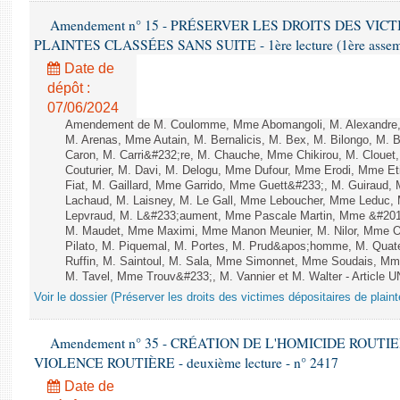
Amendement n° 15 - PRÉSERVER LES DROITS DES VIC
PLAINTES CLASSÉES SANS SUITE - 1ère lecture (1ère assembl
Date de
dépôt :
07/06/2024
Amendement de M. Coulomme, Mme Abomangoli, M. Alexandre,
M. Arenas, Mme Autain, M. Bernalicis, M. Bex, M. Bilongo, M. 
Caron, M. Carri&#232;re, M. Chauche, Mme Chikirou, M. Clouet
Couturier, M. Davi, M. Delogu, Mme Dufour, Mme Erodi, Mme E
Fiat, M. Gaillard, Mme Garrido, Mme Guett&#233;, M. Guiraud,
Lachaud, M. Laisney, M. Le Gall, Mme Leboucher, Mme Leduc,
Lepvraud, M. L&#233;aument, Mme Pascale Martin, Mme &#201;li
M. Maudet, Mme Maximi, Mme Manon Meunier, M. Nilor, Mme 
Pilato, M. Piquemal, M. Portes, M. Prud&apos;homme, M. Qua
Ruffin, M. Saintoul, M. Sala, Mme Simonnet, Mme Soudais, Mm
M. Tavel, Mme Trouv&#233;, M. Vannier et M. Walter - Article 
Voir le dossier (Préserver les droits des victimes dépositaires de plain
Amendement n° 35 - CRÉATION DE L'HOMICIDE ROUT
VIOLENCE ROUTIÈRE - deuxième lecture - n° 2417
Date de