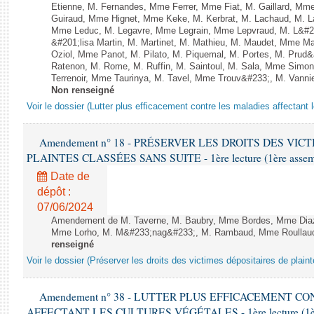
Etienne, M. Fernandes, Mme Ferrer, Mme Fiat, M. Gaillard, Mm
Guiraud, Mme Hignet, Mme Keke, M. Kerbrat, M. Lachaud, M. L
Mme Leduc, M. Legavre, Mme Legrain, Mme Lepvraud, M. L&#
&#201;lisa Martin, M. Martinet, M. Mathieu, M. Maudet, Mme 
Oziol, Mme Panot, M. Pilato, M. Piquemal, M. Portes, M. Pru
Ratenon, M. Rome, M. Ruffin, M. Saintoul, M. Sala, Mme Sim
Terrenoir, Mme Taurinya, M. Tavel, Mme Trouv&#233;, M. Vannie
Non renseigné
Voir le dossier (Lutter plus efficacement contre les maladies affectant 
Amendement n° 18 - PRÉSERVER LES DROITS DES VIC
PLAINTES CLASSÉES SANS SUITE - 1ère lecture (1ère assembl
Date de
dépôt :
07/06/2024
Amendement de M. Taverne, M. Baubry, Mme Bordes, Mme Diaz, 
Mme Lorho, M. M&#233;nag&#233;, M. Rambaud, Mme Roullaud 
renseigné
Voir le dossier (Préserver les droits des victimes dépositaires de plain
Amendement n° 38 - LUTTER PLUS EFFICACEMENT C
AFFECTANT LES CULTURES VÉGÉTALES - 1ère lecture (1ère a