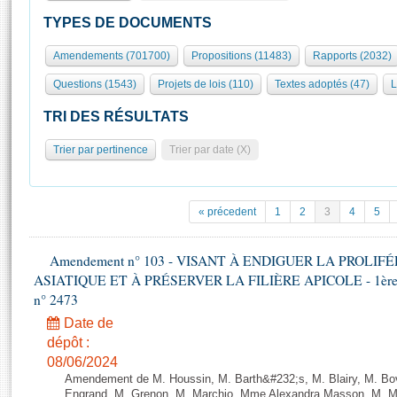
S'id
Présidence
Séance publique
Rôle et pouvoirs de l'Assemblée
Visiter l'Assemblée
TYPES DE DOCUMENTS
Fiches « Connaissance de l’Assemblée »
577 députés
Commissions et autres organes
Visite virtuelle du palais Bourbon
Amendements (701700)
Propositions (11483)
Rapports (2032)
Organisation de l'Assemblée
Groupes politiques
Europe et International
Assister à une séance
Mot
Questions (1543)
Projets de lois (110)
Textes adoptés (47)
L
Présidence
Conférence des Présidents
Bureau
Collège des Ques
Élections législatives
Contrôle et évaluation
Accès des chercheurs à l’Assemblée
TRI DES RÉSULTATS
Congrès
Les évènements
S'inscrire
Trier par pertinence
Trier par date (X)
Pétitions
Statistiques et chiffres clés
Transparence et déontologie
Vous n'ave
Patrimoine
E
Documents de référence
« précedent
1
2
3
4
5
La Bibliothèque
( Constitution | Règlement de l'Assemblée ... )
Documents parlementaires
Les archives
Amendement n° 103 - VISANT À ENDIGUER LA PROLI
Projets de loi
Contacts et plan d'accès
ASIATIQUE ET À PRÉSERVER LA FILIÈRE APICOLE - 1ère lect
Propositions de loi
Histoire
n° 2473
Photos libres de droit
Amendements
Juniors
Date de
Textes adoptés
dépôt :
Anciennes législatures
08/06/2024
Liens vers les sites publics
Rapports d'information
Amendement de M. Houssin, M. Barth&#232;s, M. Blairy, M. B
Engrand, M. Grenon, M. Marchio, Mme Alexandra Masson, M. Meur