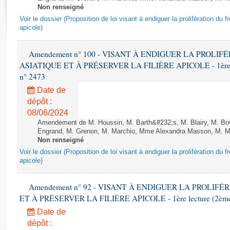
Rapports d'enquête
Non renseigné
Rapports législatifs
Voir le dossier (Proposition de loi visant à endiguer la prolifération du fr
apicole)
Rapports sur l'application des lois
Baromètre de l’application des lois
Amendement n° 100 - VISANT À ENDIGUER LA PROLI
ASIATIQUE ET À PRÉSERVER LA FILIÈRE APICOLE - 1ère lect
Dossiers législatifs
n° 2473
Budget et sécurité sociale
Date de
Questions écrites et orales
dépôt :
Comptes rendus des débats
08/06/2024
Amendement de M. Houssin, M. Barth&#232;s, M. Blairy, M. B
Engrand, M. Grenon, M. Marchio, Mme Alexandra Masson, M. Meur
Non renseigné
Voir le dossier (Proposition de loi visant à endiguer la prolifération du fr
apicole)
Amendement n° 92 - VISANT À ENDIGUER LA PROLIF
ET À PRÉSERVER LA FILIÈRE APICOLE - 1ère lecture (2ème as
Date de
dépôt :