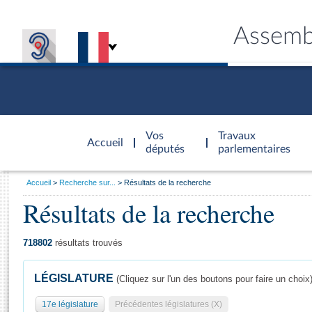
Assemb
Accèder à
la page
Vos
Travaux
Accueil
d'accueil
députés
parlementaires
Vous
Accueil
Recherche sur...
Résultats de la recherche
êtes
Résultats de la recherche
Général
ici
CONNEX
TRAVA
CONNA
DÉC
:
718802
résultats trouvés
LÉGISLATURE
(Cliquez sur l'un des boutons pour faire un choix
17e législature
Précédentes législatures (X)