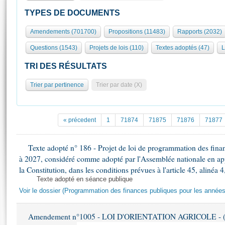
S'id
Présidence
Séance publique
Rôle et pouvoirs de l'Assemblée
Visiter l'Assemblée
TYPES DE DOCUMENTS
Fiches « Connaissance de l’Assemblée »
577 députés
Commissions et autres organes
Visite virtuelle du palais Bourbon
Amendements (701700)
Propositions (11483)
Rapports (2032)
Organisation de l'Assemblée
Groupes politiques
Europe et International
Assister à une séance
Mot
Questions (1543)
Projets de lois (110)
Textes adoptés (47)
L
Présidence
Conférence des Présidents
Bureau
Collège des Ques
Élections législatives
Contrôle et évaluation
Accès des chercheurs à l’Assemblée
TRI DES RÉSULTATS
Congrès
Les évènements
S'inscrire
Trier par pertinence
Trier par date (X)
Pétitions
Statistiques et chiffres clés
Transparence et déontologie
Vous n'ave
Patrimoine
E
Documents de référence
« précedent
1
71874
71875
71876
71877
La Bibliothèque
( Constitution | Règlement de l'Assemblée ... )
Documents parlementaires
Les archives
Texte adopté n° 186 - Projet de loi de programmation des fina
Projets de loi
Contacts et plan d'accès
à 2027, considéré comme adopté par l'Assemblée nationale en appli
Propositions de loi
Histoire
la Constitution, dans les conditions prévues à l'article 45, alinéa 4
Photos libres de droit
Amendements
Texte adopté en séance publique
Juniors
Textes adoptés
Voir le dossier (Programmation des finances publiques pour les année
Anciennes législatures
Liens vers les sites publics
Rapports d'information
Amendement n°1005 - LOI D'ORIENTATION AGRICOLE - (