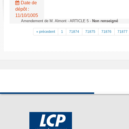
Rapports d'enquête
Date de
Rapports législatifs
dépôt :
11/10/1005
Rapports sur l'application des lois
Amendement de M. Almont - ARTICLE 5 -
Non renseigné
Baromètre de l’application des lois
« précedent
1
71874
71875
71876
71877
Dossiers législatifs
Budget et sécurité sociale
Questions écrites et orales
Comptes rendus des débats