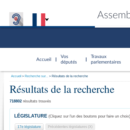
Assemb
Accèder à
la page
Vos
Travaux
Accueil
d'accueil
députés
parlementaires
Vous
Accueil
Recherche sur...
Résultats de la recherche
êtes
Résultats de la recherche
Général
ici
CONNEX
TRAVA
CONNA
DÉC
:
718802
résultats trouvés
LÉGISLATURE
(Cliquez sur l'un des boutons pour faire un choix
17e législature
Précédentes législatures (X)