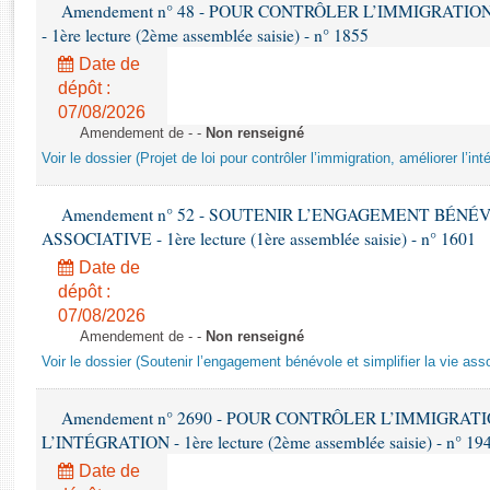
Rapports d'enquête
Amendement n° 48 - POUR CONTRÔLER L’IMMIGRATIO
- 1ère lecture (2ème assemblée saisie) - n° 1855
Rapports législatifs
Rapports sur l'application des lois
Date de
dépôt :
Baromètre de l’application des lois
07/08/2026
Amendement de - -
Non renseigné
Dossiers législatifs
Voir le dossier (Projet de loi pour contrôler l’immigration, améliorer l’int
Budget et sécurité sociale
Questions écrites et orales
Amendement n° 52 - SOUTENIR L’ENGAGEMENT BÉNÉV
Comptes rendus des débats
ASSOCIATIVE - 1ère lecture (1ère assemblée saisie) - n° 1601
Date de
dépôt :
07/08/2026
Amendement de - -
Non renseigné
Voir le dossier (Soutenir l’engagement bénévole et simplifier la vie ass
Amendement n° 2690 - POUR CONTRÔLER L’IMMIGRAT
L’INTÉGRATION - 1ère lecture (2ème assemblée saisie) - n° 19
Date de