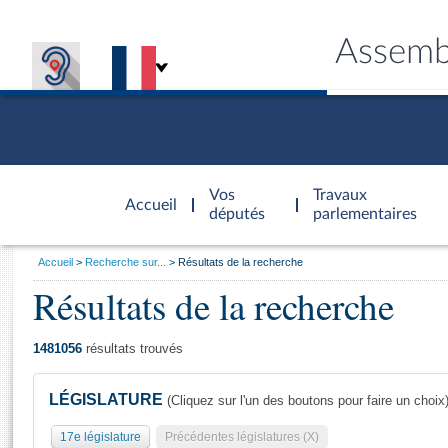
Assemb
Accèder à
la page
Vos
Travaux
Accueil
d'accueil
députés
parlementaires
Vous
Accueil
Recherche sur...
Résultats de la recherche
êtes
Résultats de la recherche
Général
ici
CONNEX
TRAVA
CONNA
DÉC
:
1481056
résultats trouvés
LÉGISLATURE
(Cliquez sur l'un des boutons pour faire un choix
17e législature
Précédentes législatures (X)