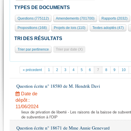
S'id
Présidence
Séance publique
Rôle et pouvoirs de l'Assemblée
Visiter l'Assemblée
TYPES DE DOCUMENTS
Fiches « Connaissance de l’Assemblée »
577 députés
Commissions et autres organes
Visite virtuelle du palais Bourbon
Questions (775112)
Amendements (701700)
Rapports (2032)
Organisation de l'Assemblée
Groupes politiques
Europe et International
Assister à une séance
Mot
Propositions (168)
Projets de lois (110)
Textes adoptés (47)
Présidence
Conférence des Présidents
Bureau
Collège des Ques
Élections législatives
Contrôle et évaluation
Accès des chercheurs à l’Assemblée
TRI DES RÉSULTATS
Congrès
Les évènements
S'inscrire
Trier par pertinence
Trier par date (X)
Pétitions
Statistiques et chiffres clés
Transparence et déontologie
Vous n'ave
Patrimoine
E
Documents de référence
« précedent
1
2
3
4
5
6
7
8
9
10
La Bibliothèque
( Constitution | Règlement de l'Assemblée ... )
Documents parlementaires
Les archives
Question écrite n° 18580 de M. Hendrik Davi
Projets de loi
Contacts et plan d'accès
Date de
Propositions de loi
Histoire
Photos libres de droit
dépôt :
Amendements
Juniors
11/06/2024
Textes adoptés
lieux de privation de liberté - Les raisons de la baisse de subven
Anciennes législatures
de subvention à l'OIP
Liens vers les sites publics
Rapports d'information
Question écrite n° 18671 de Mme Annie Genevard