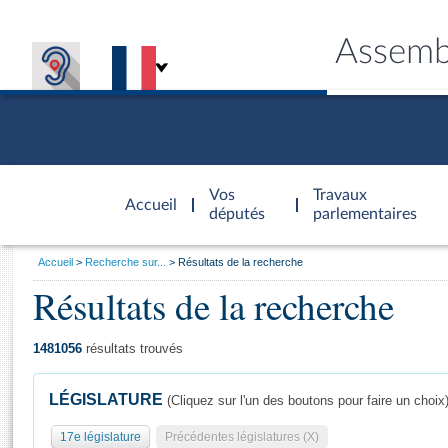
Assemb
Accèder à
la page
Vos
Travaux
Accueil
d'accueil
députés
parlementaires
Vous
Accueil
Recherche sur...
Résultats de la recherche
êtes
Résultats de la recherche
Général
ici
CONNEX
TRAVA
CONNA
DÉC
:
1481056
résultats trouvés
LÉGISLATURE
(Cliquez sur l'un des boutons pour faire un choix
17e législature
Précédentes législatures (X)