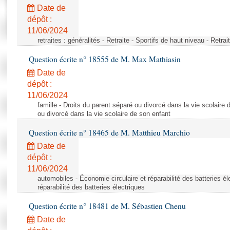
Rapports d'enquête
Date de
Rapports législatifs
dépôt :
Rapports sur l'application des lois
11/06/2024
Baromètre de l’application des lois
retraites : généralités - Retraite - Sportifs de haut niveau - Retra
Question écrite n° 18555 de M. Max Mathiasin
Dossiers législatifs
Date de
Budget et sécurité sociale
dépôt :
11/06/2024
Questions écrites et orales
famille - Droits du parent séparé ou divorcé dans la vie scolaire 
Comptes rendus des débats
ou divorcé dans la vie scolaire de son enfant
Question écrite n° 18465 de M. Matthieu Marchio
Date de
dépôt :
11/06/2024
automobiles - Économie circulaire et réparabilité des batteries él
réparabilité des batteries électriques
Question écrite n° 18481 de M. Sébastien Chenu
Date de