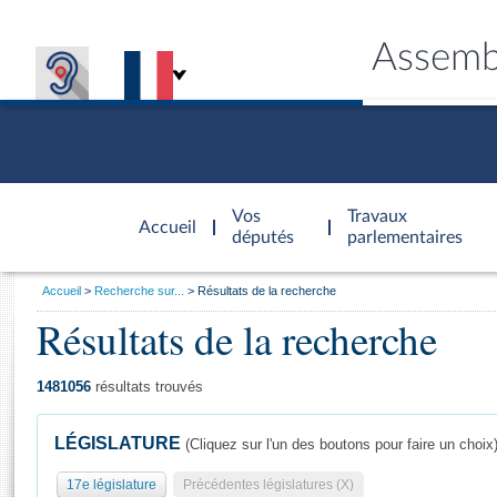
Assemb
Accèder à
la page
Vos
Travaux
Accueil
d'accueil
députés
parlementaires
Vous
Accueil
Recherche sur...
Résultats de la recherche
êtes
Résultats de la recherche
Général
ici
CONNEX
TRAVA
CONNA
DÉC
:
1481056
résultats trouvés
LÉGISLATURE
(Cliquez sur l'un des boutons pour faire un choix
17e législature
Précédentes législatures (X)