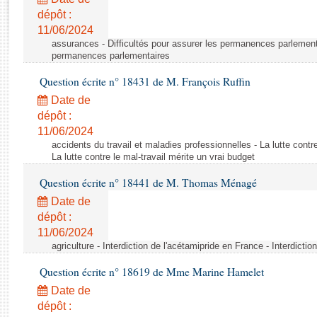
Rapports d'enquête
dépôt :
Rapports législatifs
11/06/2024
Rapports sur l'application des lois
assurances - Difficultés pour assurer les permanences parlementa
Baromètre de l’application des lois
permanences parlementaires
Question écrite n° 18431 de M. François Ruffin
Dossiers législatifs
Date de
Budget et sécurité sociale
dépôt :
11/06/2024
Questions écrites et orales
accidents du travail et maladies professionnelles - La lutte contre
Comptes rendus des débats
La lutte contre le mal-travail mérite un vrai budget
Question écrite n° 18441 de M. Thomas Ménagé
Date de
dépôt :
11/06/2024
agriculture - Interdiction de l'acétamipride en France - Interdicti
Question écrite n° 18619 de Mme Marine Hamelet
Date de
dépôt :