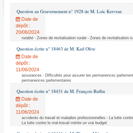
Rapports d'enquête
Rapports législatifs
Question au Gouvernement n° 1928 de M. Loïc Kervran
Rapports sur l'application des lois
Date de
Baromètre de l’application des lois
dépôt :
20/06/2024
ruralité - Zones de revitalisation rurale - Zones de revitalisation r
Dossiers législatifs
Question écrite n° 18463 de M. Karl Olive
Budget et sécurité sociale
Questions écrites et orales
Date de
dépôt :
Comptes rendus des débats
11/06/2024
assurances - Difficultés pour assurer les permanences parlementa
permanences parlementaires
Question écrite n° 18431 de M. François Ruffin
Date de
dépôt :
11/06/2024
accidents du travail et maladies professionnelles - La lutte contre
La lutte contre le mal-travail mérite un vrai budget