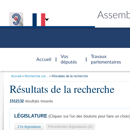
Assemb
Accèder à
la page
Vos
Travaux
Accueil
d'accueil
députés
parlementaires
Vous
Accueil
Recherche sur...
Résultats de la recherche
êtes
Résultats de la recherche
Général
ici
CONNEX
TRAVA
CONNA
DÉC
:
1512132
résultats trouvés
LÉGISLATURE
(Cliquez sur l'un des boutons pour faire un choix
17e législature
Précédentes législatures (X)