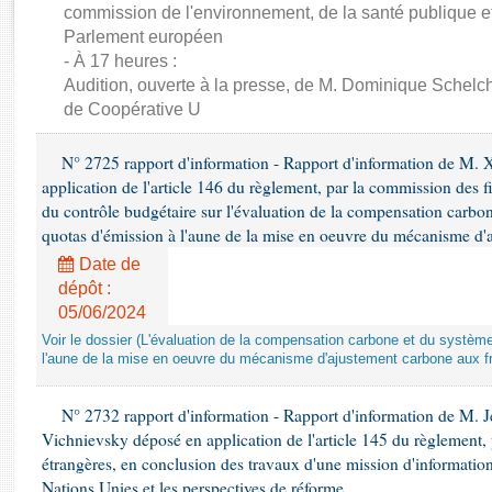
Rapports d'enquête
commission de l'environnement, de la santé publique et
Rapports législatifs
Parlement européen
Rapports sur l'application des lois
- À 17 heures :
Audition, ouverte à la presse, de M. Dominique Schelch
Baromètre de l’application des lois
de Coopérative U
Dossiers législatifs
N° 2725 rapport d'information - Rapport d'information de M. 
Budget et sécurité sociale
application de l'article 146 du règlement, par la commission des f
Questions écrites et orales
du contrôle budgétaire sur l'évaluation de la compensation carbo
quotas d'émission à l'aune de la mise en oeuvre du mécanisme d'
Comptes rendus des débats
Date de
dépôt :
05/06/2024
Voir le dossier (L'évaluation de la compensation carbone et du systè
l'aune de la mise en oeuvre du mécanisme d'ajustement carbone aux fr
N° 2732 rapport d'information - Rapport d'information de M.
Vichnievsky déposé en application de l'article 145 du règlement, 
étrangères, en conclusion des travaux d'une mission d'information 
Nations Unies et les perspectives de réforme