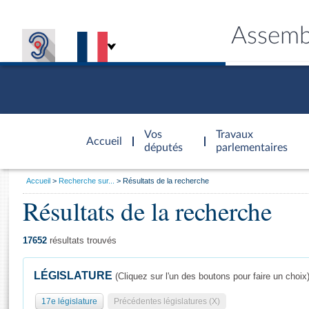
Assemb
Accèder à
la page
Vos
Travaux
Accueil
d'accueil
députés
parlementaires
Vous
Accueil
Recherche sur...
Résultats de la recherche
êtes
Résultats de la recherche
Général
ici
CONNEX
TRAVA
CONNA
DÉC
:
17652
résultats trouvés
LÉGISLATURE
(Cliquez sur l'un des boutons pour faire un choix
17e législature
Précédentes législatures (X)