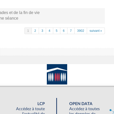
s et de la fin de vie
aine séance
1
2
3
4
5
6
7
3902
suivant »
LCP
OPEN DATA
Accédez à toute
Accédez à toutes