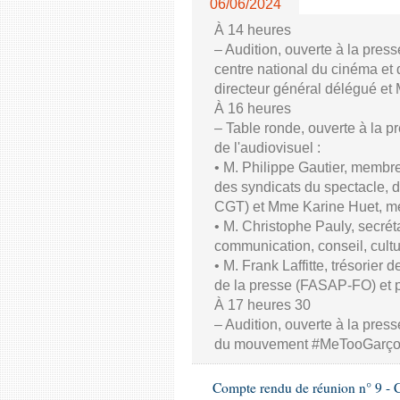
06/06/2024
À 14 heures
– Audition, ouverte à la pres
centre national du cinéma et 
directeur général délégué et
À 16 heures
– Table ronde, ouverte à la p
de l'audiovisuel :
• M. Philippe Gautier, membre
des syndicats du spectacle, d
CGT) et Mme Karine Huet, m
• M. Christophe Pauly, secrét
communication, conseil, cul
• M. Frank Laffitte, trésorier 
de la presse (FASAP-FO) et 
À 17 heures 30
– Audition, ouverte à la press
du mouvement #MeTooGarç
Compte rendu de réunion n° 9 - C