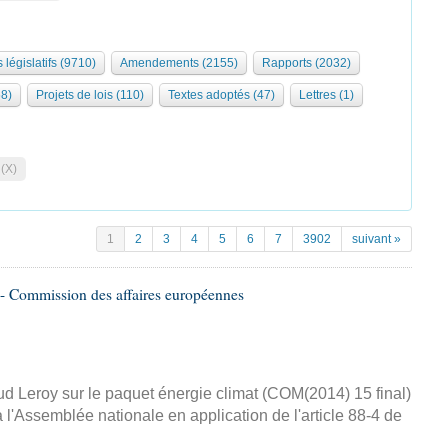
 législatifs (9710)
Amendements (2155)
Rapports (2032)
68)
Projets de lois (110)
Textes adoptés (47)
Lettres (1)
 (X)
1
2
3
4
5
6
7
3902
suivant »
- Commission des affaires européennes
d Leroy sur le paquet énergie climat (COM(2014) 15 final)
 l'Assemblée nationale en application de l'article 88-4 de