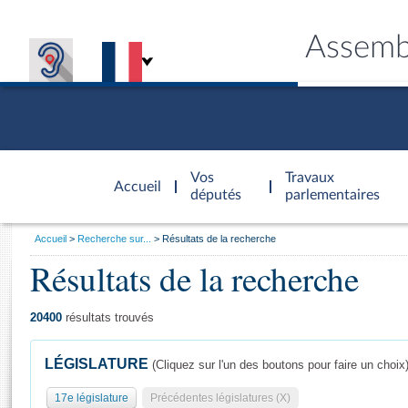
Assemb
Accèder à
la page
Vos
Travaux
Accueil
d'accueil
députés
parlementaires
Vous
Accueil
Recherche sur...
Résultats de la recherche
êtes
Résultats de la recherche
Général
ici
CONNEX
TRAVA
CONNA
DÉC
:
20400
résultats trouvés
LÉGISLATURE
(Cliquez sur l'un des boutons pour faire un choix
17e législature
Précédentes législatures (X)