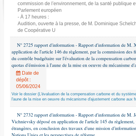
Rapports d'enquête
commission de l'environnement, de la santé publique et
Rapports législatifs
Parlement européen
Rapports sur l'application des lois
- À 17 heures :
Audition, ouverte à la presse, de M. Dominique Schelch
Baromètre de l’application des lois
de Coopérative U
Dossiers législatifs
N° 2725 rapport d'information - Rapport d'information de M. 
Budget et sécurité sociale
application de l'article 146 du règlement, par la commission des f
Questions écrites et orales
du contrôle budgétaire sur l'évaluation de la compensation carbo
quotas d'émission à l'aune de la mise en oeuvre du mécanisme d'
Comptes rendus des débats
Date de
dépôt :
05/06/2024
Voir le dossier (L'évaluation de la compensation carbone et du systè
l'aune de la mise en oeuvre du mécanisme d'ajustement carbone aux fr
N° 2732 rapport d'information - Rapport d'information de M.
Vichnievsky déposé en application de l'article 145 du règlement, 
étrangères, en conclusion des travaux d'une mission d'information 
Nations Unies et les perspectives de réforme