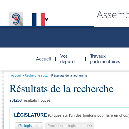
Assemb
Accèder à
la page
Vos
Travaux
Accueil
d'accueil
députés
parlementaires
Vous
Accueil
Recherche sur...
Résultats de la recherche
êtes
Résultats de la recherche
Général
ici
CONNEX
TRAVA
CONNA
DÉC
:
731260
résultats trouvés
LÉGISLATURE
(Cliquez sur l'un des boutons pour faire un choix
17e législature
Précédentes législatures (X)