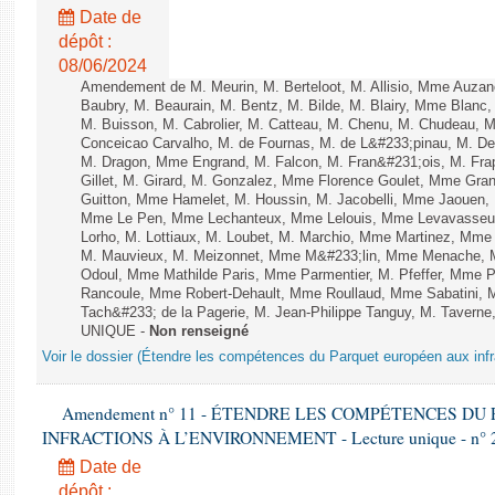
Date de
dépôt :
08/06/2024
Amendement de M. Meurin, M. Berteloot, M. Allisio, Mme Auzano
Baubry, M. Beaurain, M. Bentz, M. Bilde, M. Blairy, Mme Blanc
M. Buisson, M. Cabrolier, M. Catteau, M. Chenu, M. Chudeau
Conceicao Carvalho, M. de Fournas, M. de L&#233;pinau, M. 
M. Dragon, Mme Engrand, M. Falcon, M. Fran&#231;ois, M. Frap
Gillet, M. Girard, M. Gonzalez, Mme Florence Goulet, Mme Grang
Guitton, Mme Hamelet, M. Houssin, M. Jacobelli, Mme Jaouen, 
Mme Le Pen, Mme Lechanteux, Mme Lelouis, Mme Levavasseur,
Lorho, M. Lottiaux, M. Loubet, M. Marchio, Mme Martinez, Mm
M. Mauvieux, M. Meizonnet, Mme M&#233;lin, Mme Menache, M
Odoul, Mme Mathilde Paris, Mme Parmentier, M. Pfeffer, Mme 
Rancoule, Mme Robert-Dehault, Mme Roullaud, Mme Sabatini, 
Tach&#233; de la Pagerie, M. Jean-Philippe Tanguy, M. Taverne, M.
UNIQUE -
Non renseigné
Voir le dossier (Étendre les compétences du Parquet européen aux infr
Amendement n° 11 - ÉTENDRE LES COMPÉTENCES D
INFRACTIONS À L’ENVIRONNEMENT - Lecture unique - n° 
Date de
dépôt :