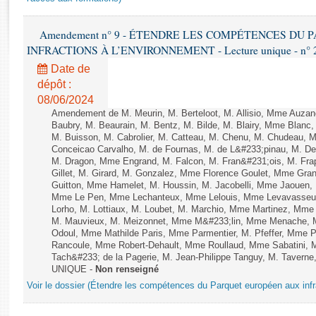
Rapports d'enquête
Rapports législatifs
Amendement n° 9 - ÉTENDRE LES COMPÉTENCES DU
Rapports sur l'application des lois
INFRACTIONS À L’ENVIRONNEMENT - Lecture unique - n° 
Baromètre de l’application des lois
Date de
dépôt :
Dossiers législatifs
08/06/2024
Budget et sécurité sociale
Amendement de M. Meurin, M. Berteloot, M. Allisio, Mme Auzano
Baubry, M. Beaurain, M. Bentz, M. Bilde, M. Blairy, Mme Blanc
Questions écrites et orales
M. Buisson, M. Cabrolier, M. Catteau, M. Chenu, M. Chudeau
Comptes rendus des débats
Conceicao Carvalho, M. de Fournas, M. de L&#233;pinau, M. 
M. Dragon, Mme Engrand, M. Falcon, M. Fran&#231;ois, M. Frap
Gillet, M. Girard, M. Gonzalez, Mme Florence Goulet, Mme Grang
Guitton, Mme Hamelet, M. Houssin, M. Jacobelli, Mme Jaouen, 
Mme Le Pen, Mme Lechanteux, Mme Lelouis, Mme Levavasseur,
Lorho, M. Lottiaux, M. Loubet, M. Marchio, Mme Martinez, Mm
M. Mauvieux, M. Meizonnet, Mme M&#233;lin, Mme Menache, M
Odoul, Mme Mathilde Paris, Mme Parmentier, M. Pfeffer, Mme 
Rancoule, Mme Robert-Dehault, Mme Roullaud, Mme Sabatini, 
Tach&#233; de la Pagerie, M. Jean-Philippe Tanguy, M. Taverne, M.
UNIQUE -
Non renseigné
Voir le dossier (Étendre les compétences du Parquet européen aux infr