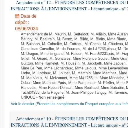
Amendement n° 12 - ÉTENDRE LES COMPÉTENCES D
INFRACTIONS À L’ENVIRONNEMENT - Lecture unique - n° 
Date de
dépôt :
08/06/2024
Amendement de M. Meurin, M. Berteloot, M. Allisio, Mme Auzano
Baubry, M. Beaurain, M. Bentz, M. Bilde, M. Blairy, Mme Blanc
M. Buisson, M. Cabrolier, M. Catteau, M. Chenu, M. Chudeau
Conceicao Carvalho, M. de Fournas, M. de L&#233;pinau, M. 
M. Dragon, Mme Engrand, M. Falcon, M. Fran&#231;ois, M. Frap
Gillet, M. Girard, M. Gonzalez, Mme Florence Goulet, Mme Grang
Guitton, Mme Hamelet, M. Houssin, M. Jacobelli, Mme Jaouen, 
Mme Le Pen, Mme Lechanteux, Mme Lelouis, Mme Levavasseur,
Lorho, M. Lottiaux, M. Loubet, M. Marchio, Mme Martinez, Mm
M. Mauvieux, M. Meizonnet, Mme M&#233;lin, Mme Menache, M
Odoul, Mme Mathilde Paris, Mme Parmentier, M. Pfeffer, Mme 
Rancoule, Mme Robert-Dehault, Mme Roullaud, Mme Sabatini, 
Tach&#233; de la Pagerie, M. Jean-Philippe Tanguy, M. Taverne, M.
UNIQUE -
Non renseigné
Voir le dossier (Étendre les compétences du Parquet européen aux infr
Amendement n° 10 - ÉTENDRE LES COMPÉTENCES D
INFRACTIONS À L’ENVIRONNEMENT - Lecture unique - n° 