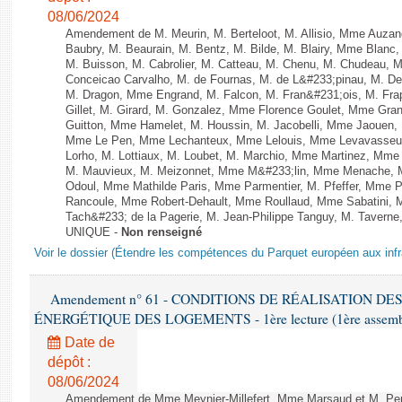
08/06/2024
Amendement de M. Meurin, M. Berteloot, M. Allisio, Mme Auzano
Baubry, M. Beaurain, M. Bentz, M. Bilde, M. Blairy, Mme Blanc
M. Buisson, M. Cabrolier, M. Catteau, M. Chenu, M. Chudeau
Conceicao Carvalho, M. de Fournas, M. de L&#233;pinau, M. 
M. Dragon, Mme Engrand, M. Falcon, M. Fran&#231;ois, M. Frap
Gillet, M. Girard, M. Gonzalez, Mme Florence Goulet, Mme Grang
Guitton, Mme Hamelet, M. Houssin, M. Jacobelli, Mme Jaouen, 
Mme Le Pen, Mme Lechanteux, Mme Lelouis, Mme Levavasseur,
Lorho, M. Lottiaux, M. Loubet, M. Marchio, Mme Martinez, Mm
M. Mauvieux, M. Meizonnet, Mme M&#233;lin, Mme Menache, M
Odoul, Mme Mathilde Paris, Mme Parmentier, M. Pfeffer, Mme 
Rancoule, Mme Robert-Dehault, Mme Roullaud, Mme Sabatini, 
Tach&#233; de la Pagerie, M. Jean-Philippe Tanguy, M. Taverne, M.
UNIQUE -
Non renseigné
Voir le dossier (Étendre les compétences du Parquet européen aux infr
Amendement n° 61 - CONDITIONS DE RÉALISATION D
ÉNERGÉTIQUE DES LOGEMENTS - 1ère lecture (1ère assemblée
Date de
dépôt :
08/06/2024
Amendement de Mme Meynier-Millefert, Mme Marsaud et M. Perro