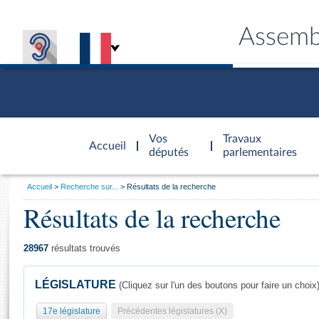
Assemb
Accèder à
la page
Vos
Travaux
Accueil
d'accueil
députés
parlementaires
Vous
Accueil
Recherche sur...
Résultats de la recherche
êtes
Résultats de la recherche
Général
ici
CONNEX
TRAVA
CONNA
DÉC
:
28967
résultats trouvés
LÉGISLATURE
(Cliquez sur l'un des boutons pour faire un choix
17e législature
Précédentes législatures (X)