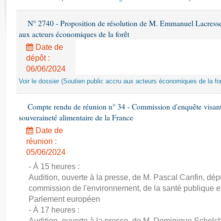
Rapports d'enquête
Rapports législatifs
N° 2740 - Proposition de résolution de M. Emmanuel Lacresse r
Rapports sur l'application des lois
aux acteurs économiques de la forêt
Baromètre de l’application des lois
Date de
dépôt :
Dossiers législatifs
06/06/2024
Budget et sécurité sociale
Voir le dossier (Soutien public accru aux acteurs économiques de la for
Questions écrites et orales
Comptes rendus des débats
Compte rendu de réunion n° 34 - Commission d'enquête visant à 
souveraineté alimentaire de la France
Date de
réunion :
05/06/2024
- À 15 heures :
Audition, ouverte à la presse, de M. Pascal Canfin, dép
commission de l'environnement, de la santé publique et
Parlement européen
- À 17 heures :
Audition, ouverte à la presse, de M. Dominique Schelch