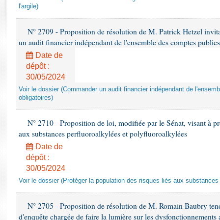
Rapports d'enquête
l'argile)
Rapports législatifs
Rapports sur l'application des lois
N° 2709 - Proposition de résolution de M. Patrick Hetzel inv
Baromètre de l’application des lois
un audit financier indépendant de l'ensemble des comptes publics d
Date de
dépôt :
Dossiers législatifs
30/05/2024
Budget et sécurité sociale
Voir le dossier (Commander un audit financier indépendant de l'ensemb
Questions écrites et orales
obligatoires)
Comptes rendus des débats
N° 2710 - Proposition de loi, modifiée par le Sénat, visant à pr
aux substances perfluoroalkylées et polyfluoroalkylées
Date de
dépôt :
30/05/2024
Voir le dossier (Protéger la population des risques liés aux substances
N° 2705 - Proposition de résolution de M. Romain Baubry tend
d'enquête chargée de faire la lumière sur les dysfonctionnements a