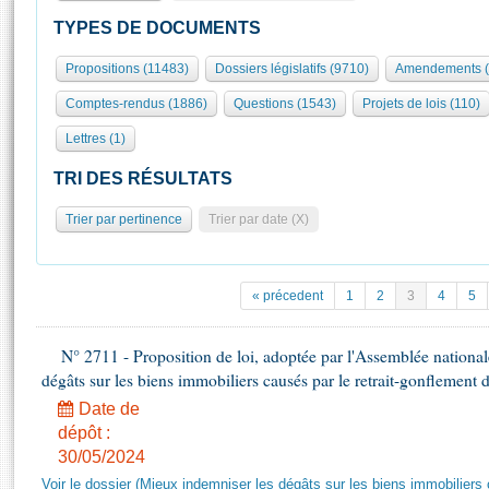
S'id
Présidence
Séance publique
Rôle et pouvoirs de l'Assemblée
Visiter l'Assemblée
TYPES DE DOCUMENTS
Fiches « Connaissance de l’Assemblée »
577 députés
Commissions et autres organes
Visite virtuelle du palais Bourbon
Propositions (11483)
Dossiers législatifs (9710)
Amendements (
Organisation de l'Assemblée
Groupes politiques
Europe et International
Assister à une séance
Mot
Comptes-rendus (1886)
Questions (1543)
Projets de lois (110)
Présidence
Conférence des Présidents
Bureau
Collège des Ques
Élections législatives
Contrôle et évaluation
Accès des chercheurs à l’Assemblée
Lettres (1)
Congrès
Les évènements
S'inscrire
TRI DES RÉSULTATS
Pétitions
Statistiques et chiffres clés
Trier par pertinence
Trier par date (X)
Transparence et déontologie
Vous n'ave
Patrimoine
E
Documents de référence
La Bibliothèque
( Constitution | Règlement de l'Assemblée ... )
Documents parlementaires
« précedent
1
2
3
4
5
Les archives
Projets de loi
Contacts et plan d'accès
Propositions de loi
N° 2711 - Proposition de loi, adoptée par l'Assemblée national
Histoire
Photos libres de droit
dégâts sur les biens immobiliers causés par le retrait-gonflement de
Amendements
Juniors
Textes adoptés
Date de
Anciennes législatures
dépôt :
30/05/2024
Liens vers les sites publics
Rapports d'information
Voir le dossier (Mieux indemniser les dégâts sur les biens immobiliers 