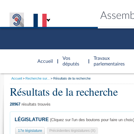
Assemb
Accèder à
la page
Vos
Travaux
Accueil
d'accueil
députés
parlementaires
Vous
Accueil
Recherche sur...
Résultats de la recherche
êtes
Résultats de la recherche
Général
ici
CONNEX
TRAVA
CONNA
DÉC
:
28967
résultats trouvés
LÉGISLATURE
(Cliquez sur l'un des boutons pour faire un choix
17e législature
Précédentes législatures (X)