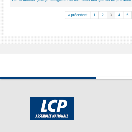
« précedent
1
2
3
4
5