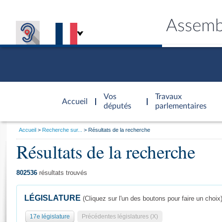
Assemb
Accèder à
la page
Vos
Travaux
Accueil
d'accueil
députés
parlementaires
Vous
Accueil
Recherche sur...
Résultats de la recherche
êtes
Résultats de la recherche
Général
ici
CONNEX
TRAVA
CONNA
DÉC
:
802536
résultats trouvés
LÉGISLATURE
(Cliquez sur l'un des boutons pour faire un choix
17e législature
Précédentes législatures (X)