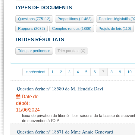
S'id
Présidence
Séance publique
Rôle et pouvoirs de l'Assemblée
Visiter l'Assemblée
TYPES DE DOCUMENTS
Fiches « Connaissance de l’Assemblée »
577 députés
Commissions et autres organes
Visite virtuelle du palais Bourbon
Questions (775112)
Propositions (11483)
Dossiers législatifs (
Organisation de l'Assemblée
Groupes politiques
Europe et International
Assister à une séance
Mot
Rapports (2032)
Comptes-rendus (1886)
Projets de lois (110)
Présidence
Conférence des Présidents
Bureau
Collège des Ques
Élections législatives
Contrôle et évaluation
Accès des chercheurs à l’Assemblée
TRI DES RÉSULTATS
Congrès
Les évènements
S'inscrire
Trier par pertinence
Trier par date (X)
Pétitions
Statistiques et chiffres clés
Transparence et déontologie
Vous n'ave
Patrimoine
E
Documents de référence
« précedent
1
2
3
4
5
6
7
8
9
10
La Bibliothèque
( Constitution | Règlement de l'Assemblée ... )
Documents parlementaires
Les archives
Question écrite n° 18580 de M. Hendrik Davi
Projets de loi
Contacts et plan d'accès
Date de
Propositions de loi
Histoire
Photos libres de droit
dépôt :
Amendements
Juniors
11/06/2024
Textes adoptés
lieux de privation de liberté - Les raisons de la baisse de subven
Anciennes législatures
de subvention à l'OIP
Liens vers les sites publics
Rapports d'information
Question écrite n° 18671 de Mme Annie Genevard