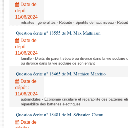
Rapports d'enquête
Date de
Rapports législatifs
dépôt :
Rapports sur l'application des lois
11/06/2024
Baromètre de l’application des lois
retraites : généralités - Retraite - Sportifs de haut niveau - Retra
Question écrite n° 18555 de M. Max Mathiasin
Dossiers législatifs
Date de
Budget et sécurité sociale
dépôt :
11/06/2024
Questions écrites et orales
famille - Droits du parent séparé ou divorcé dans la vie scolaire 
Comptes rendus des débats
ou divorcé dans la vie scolaire de son enfant
Question écrite n° 18465 de M. Matthieu Marchio
Date de
dépôt :
11/06/2024
automobiles - Économie circulaire et réparabilité des batteries él
réparabilité des batteries électriques
Question écrite n° 18481 de M. Sébastien Chenu
Date de