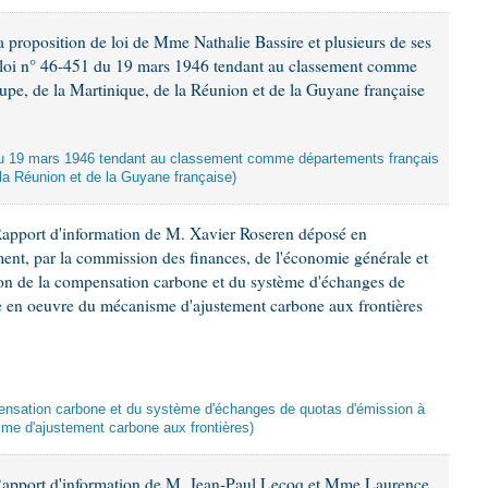
 proposition de loi de Mme Nathalie Bassire et plusieurs de ses
la loi n° 46-451 du 19 mars 1946 tendant au classement comme
upe, de la Martinique, de la Réunion et de la Guyane française
oi du 19 mars 1946 tendant au classement comme départements français
 la Réunion et de la Guyane française)
Rapport d'information de M. Xavier Roseren déposé en
ement, par la commission des finances, de l'économie générale et
tion de la compensation carbone et du système d'échanges de
se en oeuvre du mécanisme d'ajustement carbone aux frontières
mpensation carbone et du système d'échanges de quotas d'émission à
me d'ajustement carbone aux frontières)
Rapport d'information de M. Jean-Paul Lecoq et Mme Laurence