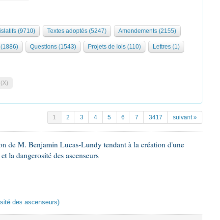
slatifs (9710)
Textes adoptés (5247)
Amendements (2155)
(1886)
Questions (1543)
Projets de lois (110)
Lettres (1)
 (X)
1
2
3
4
5
6
7
3417
suivant »
ion de M. Benjamin Lucas-Lundy tendant à la création d'une
 et la dangerosité des ascenseurs
rosité des ascenseurs)