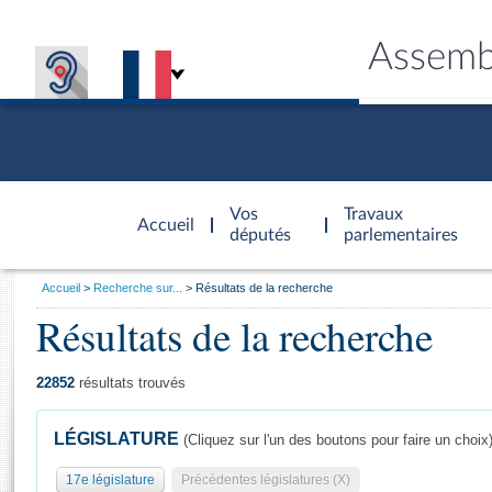
Assemb
Accèder à
la page
Vos
Travaux
Accueil
d'accueil
députés
parlementaires
Vous
Accueil
Recherche sur...
Résultats de la recherche
êtes
Résultats de la recherche
Général
ici
CONNEX
TRAVA
CONNA
DÉC
:
22852
résultats trouvés
LÉGISLATURE
(Cliquez sur l'un des boutons pour faire un choix
17e législature
Précédentes législatures (X)