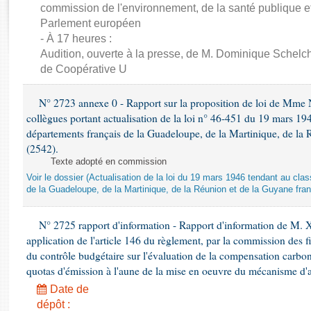
Rapports d'enquête
commission de l'environnement, de la santé publique et
Rapports législatifs
Parlement européen
Rapports sur l'application des lois
- À 17 heures :
Audition, ouverte à la presse, de M. Dominique Schelch
Baromètre de l’application des lois
de Coopérative U
Dossiers législatifs
N° 2723 annexe 0 - Rapport sur la proposition de loi de Mme Na
Budget et sécurité sociale
collègues portant actualisation de la loi n° 46-451 du 19 mars 
Questions écrites et orales
départements français de la Guadeloupe, de la Martinique, de la 
(2542).
Comptes rendus des débats
Texte adopté en commission
Voir le dossier (Actualisation de la loi du 19 mars 1946 tendant au 
de la Guadeloupe, de la Martinique, de la Réunion et de la Guyane fran
N° 2725 rapport d'information - Rapport d'information de M. 
application de l'article 146 du règlement, par la commission des f
du contrôle budgétaire sur l'évaluation de la compensation carbo
quotas d'émission à l'aune de la mise en oeuvre du mécanisme d'
Date de
dépôt :