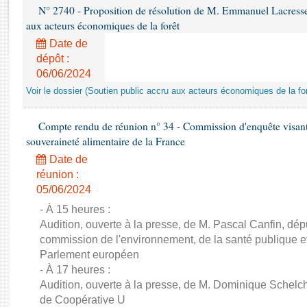
Rapports d'enquête
N° 2740 - Proposition de résolution de M. Emmanuel Lacresse r
Rapports législatifs
aux acteurs économiques de la forêt
Rapports sur l'application des lois
Date de
Baromètre de l’application des lois
dépôt :
06/06/2024
Voir le dossier (Soutien public accru aux acteurs économiques de la for
Dossiers législatifs
Budget et sécurité sociale
Compte rendu de réunion n° 34 - Commission d'enquête visant à 
Questions écrites et orales
souveraineté alimentaire de la France
Comptes rendus des débats
Date de
réunion :
05/06/2024
- À 15 heures :
Audition, ouverte à la presse, de M. Pascal Canfin, dép
commission de l'environnement, de la santé publique et
Parlement européen
- À 17 heures :
Audition, ouverte à la presse, de M. Dominique Schelch
de Coopérative U