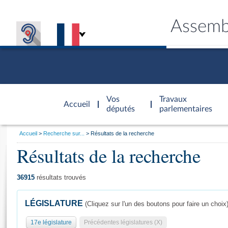
Assemb
Accèder à
la page
Vos
Travaux
Accueil
d'accueil
députés
parlementaires
Vous
Accueil
Recherche sur...
Résultats de la recherche
êtes
Résultats de la recherche
Général
ici
CONNEX
TRAVA
CONNA
DÉC
:
36915
résultats trouvés
LÉGISLATURE
(Cliquez sur l'un des boutons pour faire un choix
17e législature
Précédentes législatures (X)