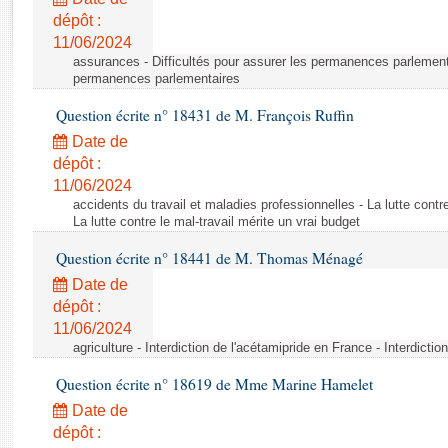
Rapports d'enquête
dépôt :
Rapports législatifs
11/06/2024
Rapports sur l'application des lois
assurances - Difficultés pour assurer les permanences parlementa
Baromètre de l’application des lois
permanences parlementaires
Question écrite n° 18431 de M. François Ruffin
Dossiers législatifs
Date de
Budget et sécurité sociale
dépôt :
11/06/2024
Questions écrites et orales
accidents du travail et maladies professionnelles - La lutte contre
Comptes rendus des débats
La lutte contre le mal-travail mérite un vrai budget
Question écrite n° 18441 de M. Thomas Ménagé
Date de
dépôt :
11/06/2024
agriculture - Interdiction de l'acétamipride en France - Interdicti
Question écrite n° 18619 de Mme Marine Hamelet
Date de
dépôt :