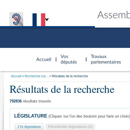
Assemb
Accèder à
la page
Vos
Travaux
Accueil
d'accueil
députés
parlementaires
Vous
Accueil
Recherche sur...
Résultats de la recherche
êtes
Résultats de la recherche
Général
ici
CONNEX
TRAVA
CONNA
DÉC
:
792836
résultats trouvés
LÉGISLATURE
(Cliquez sur l'un des boutons pour faire un choix
17e législature
Précédentes législatures (X)