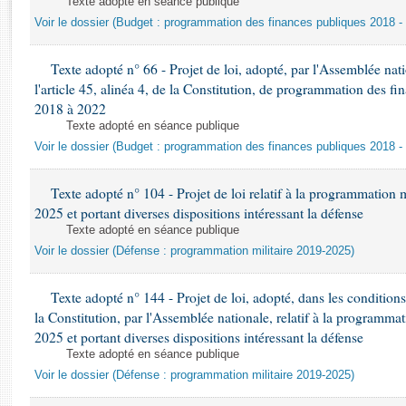
Texte adopté en séance publique
Rapports d'enquête
Voir le dossier (Budget : programmation des finances publiques 2018 -
Rapports législatifs
Rapports sur l'application des lois
Texte adopté n° 66 - Projet de loi, adopté, par l'Assemblée nat
Baromètre de l’application des lois
l'article 45, alinéa 4, de la Constitution, de programmation des f
2018 à 2022
Dossiers législatifs
Texte adopté en séance publique
Budget et sécurité sociale
Voir le dossier (Budget : programmation des finances publiques 2018 -
Questions écrites et orales
Texte adopté n° 104 - Projet de loi relatif à la programmation 
Comptes rendus des débats
2025 et portant diverses dispositions intéressant la défense
Texte adopté en séance publique
Voir le dossier (Défense : programmation militaire 2019-2025)
Texte adopté n° 144 - Projet de loi, adopté, dans les conditions 
la Constitution, par l'Assemblée nationale, relatif à la programma
2025 et portant diverses dispositions intéressant la défense
Texte adopté en séance publique
Voir le dossier (Défense : programmation militaire 2019-2025)