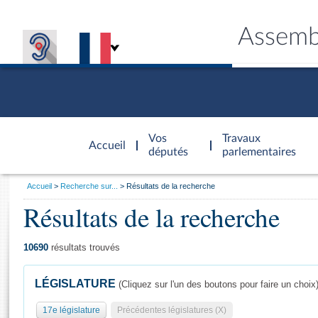
Assemb
Accèder à
la page
Vos
Travaux
Accueil
d'accueil
députés
parlementaires
Vous
Accueil
Recherche sur...
Résultats de la recherche
êtes
Résultats de la recherche
Général
ici
CONNEX
TRAVA
CONNA
DÉC
:
10690
résultats trouvés
LÉGISLATURE
(Cliquez sur l'un des boutons pour faire un choix
17e législature
Précédentes législatures (X)