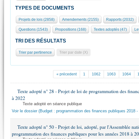
S'id
Présidence
Séance publique
Rôle et pouvoirs de l'Assemblée
Visiter l'Assemblée
TYPES DE DOCUMENTS
Fiches « Connaissance de l’Assemblée »
577 députés
Commissions et autres organes
Visite virtuelle du palais Bourbon
Projets de lois (2858)
Amendements (2155)
Rapports (2032)
Organisation de l'Assemblée
Groupes politiques
Europe et International
Assister à une séance
Mot
Questions (1543)
Propositions (168)
Textes adoptés (47)
Let
Présidence
Conférence des Présidents
Bureau
Collège des Ques
Élections législatives
Contrôle et évaluation
Accès des chercheurs à l’Assemblée
TRI DES RÉSULTATS
Congrès
Les évènements
S'inscrire
Trier par pertinence
Trier par date (X)
Pétitions
Statistiques et chiffres clés
Transparence et déontologie
Vous n'ave
Patrimoine
E
Documents de référence
« précedent
1
1062
1063
1064
La Bibliothèque
( Constitution | Règlement de l'Assemblée ... )
Documents parlementaires
Les archives
Texte adopté n° 28 - Projet de loi de programmation des finan
Projets de loi
Contacts et plan d'accès
à 2022
Propositions de loi
Histoire
Texte adopté en séance publique
Photos libres de droit
Amendements
Voir le dossier (Budget : programmation des finances publiques 2018 -
Juniors
Textes adoptés
Anciennes législatures
Texte adopté n° 50 - Projet de loi, adopté, par l'Assemblée nati
Liens vers les sites publics
Rapports d'information
programmation des finances publiques pour les années 2018 à 2