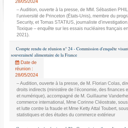
28/05/2024
Rapports d'enquête
Rapports législatifs
– Audition, ouverte à la presse, de MM. Sébastien PHI
Rapports sur l'application des lois
l'université de Princeton (États-Unis), membre du pr
Security, et Tomas STATIUS, journaliste d'investigation
Baromètre de l’application des lois
Toxique – enquête sur les essais nucléaires français e
2021).
Dossiers législatifs
Budget et sécurité sociale
Compte rendu de réunion n° 24 - Commission d'enquête visant à 
Questions écrites et orales
souveraineté alimentaire de la France
Comptes rendus des débats
Date de
réunion :
28/05/2024
– Audition, ouverte à la presse, de M. Florian Colas, d
droits indirects (ministère de l'économie, des finances e
et numérique), accompagné de M. Guillaume Vanderhey
commerce international, Mme Corinne Cléostrate, sous d
et lutte contre la fraude et Mme Ketty Attal Toubert, so
statistiques et des études du commerce extérieur