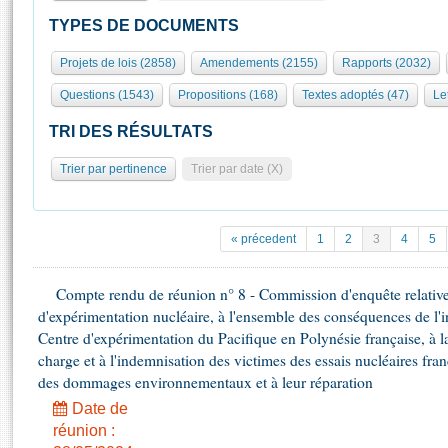
S'id
Présidence
Séance publique
Rôle et pouvoirs de l'Assemblée
Visiter l'Assemblée
TYPES DE DOCUMENTS
Fiches « Connaissance de l’Assemblée »
577 députés
Commissions et autres organes
Visite virtuelle du palais Bourbon
Projets de lois (2858)
Amendements (2155)
Rapports (2032)
Organisation de l'Assemblée
Groupes politiques
Europe et International
Assister à une séance
Mot
Questions (1543)
Propositions (168)
Textes adoptés (47)
Let
Présidence
Conférence des Présidents
Bureau
Collège des Ques
Élections législatives
Contrôle et évaluation
Accès des chercheurs à l’Assemblée
TRI DES RÉSULTATS
Congrès
Les évènements
S'inscrire
Trier par pertinence
Trier par date (X)
Pétitions
Statistiques et chiffres clés
Transparence et déontologie
Vous n'ave
Patrimoine
E
Documents de référence
« précedent
1
2
3
4
5
La Bibliothèque
( Constitution | Règlement de l'Assemblée ... )
Documents parlementaires
Les archives
Compte rendu de réunion n° 8 - Commission d'enquête relative 
Projets de loi
Contacts et plan d'accès
d'expérimentation nucléaire, à l'ensemble des conséquences de l'in
Propositions de loi
Histoire
Centre d'expérimentation du Pacifique en Polynésie française, à la
Photos libres de droit
Amendements
charge et à l'indemnisation des victimes des essais nucléaires fran
Juniors
Textes adoptés
des dommages environnementaux et à leur réparation
Anciennes législatures
Date de
Liens vers les sites publics
Rapports d'information
réunion :