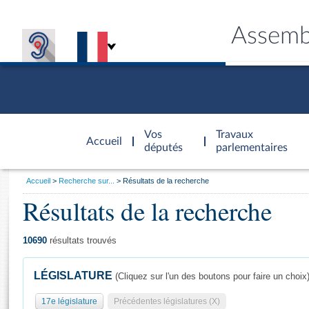
Assemb
Accèder à
la page
Vos
Travaux
Accueil
d'accueil
députés
parlementaires
Vous
Accueil
Recherche sur...
Résultats de la recherche
êtes
Résultats de la recherche
Général
ici
CONNEX
TRAVA
CONNA
DÉC
:
10690
résultats trouvés
LÉGISLATURE
(Cliquez sur l'un des boutons pour faire un choix
17e législature
Précédentes législatures (X)