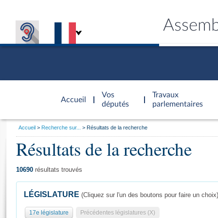
Assemb
Accèder à
la page
Vos
Travaux
Accueil
d'accueil
députés
parlementaires
Vous
Accueil
Recherche sur...
Résultats de la recherche
êtes
Résultats de la recherche
Général
ici
CONNEX
TRAVA
CONNA
DÉC
:
10690
résultats trouvés
LÉGISLATURE
(Cliquez sur l'un des boutons pour faire un choix
17e législature
Précédentes législatures (X)