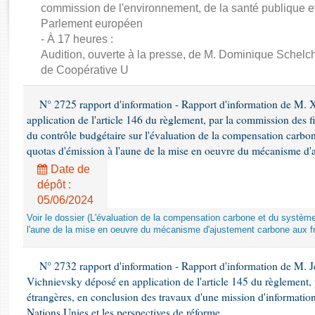
Rapports d'enquête
commission de l'environnement, de la santé publique et
Rapports législatifs
Parlement européen
Rapports sur l'application des lois
- À 17 heures :
Audition, ouverte à la presse, de M. Dominique Schelch
Baromètre de l’application des lois
de Coopérative U
Dossiers législatifs
N° 2725 rapport d'information - Rapport d'information de M. 
Budget et sécurité sociale
application de l'article 146 du règlement, par la commission des f
Questions écrites et orales
du contrôle budgétaire sur l'évaluation de la compensation carbo
quotas d'émission à l'aune de la mise en oeuvre du mécanisme d'
Comptes rendus des débats
Date de
dépôt :
05/06/2024
Voir le dossier (L'évaluation de la compensation carbone et du systè
l'aune de la mise en oeuvre du mécanisme d'ajustement carbone aux fr
N° 2732 rapport d'information - Rapport d'information de M.
Vichnievsky déposé en application de l'article 145 du règlement, 
étrangères, en conclusion des travaux d'une mission d'information 
Nations Unies et les perspectives de réforme