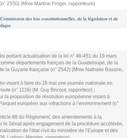
 (n° 2550) (Mme Martine Froger, rapporteure)
mmission des lois constitutionnelles, de la législation et de
blique
oi portant actualisation de la loi n° 46-451 du 19 mars
comme départements français de la Guadeloupe, de la
 de la Guyane française (n° 2542) (Mme Nathalie Bassire,
oi visant à faire du 16 mai une journée nationale en
ute (n° 1116) (M. Guy Bricout, rapporteur) ;
r la proposition de résolution européenne visant à
arquet européen aux infractions à l'environnement (n°
article 88 du Règlement, des amendements à la
par le Sénat après engagement de la procédure accélérée,
ialisation de l'état civil du ministère de l'Europe et des
 (M. Ludovic Mendes, rapporteur).