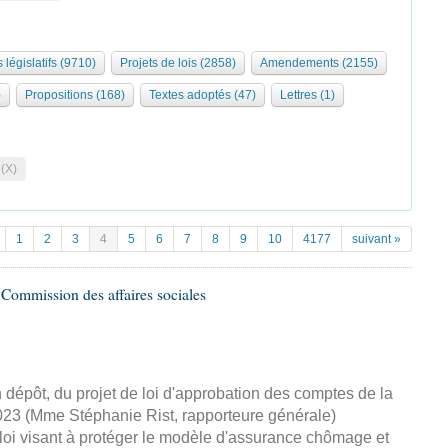
 législatifs (9710)
Projets de lois (2858)
Amendements (2155)
)
Propositions (168)
Textes adoptés (47)
Lettres (1)
 (X)
1
2
3
4
5
6
7
8
9
10
4177
suivant »
Commission des affaires sociales
dépôt, du projet de loi d'approbation des comptes de la
2023 (Mme Stéphanie Rist, rapporteure générale)
loi visant à protéger le modèle d'assurance chômage et