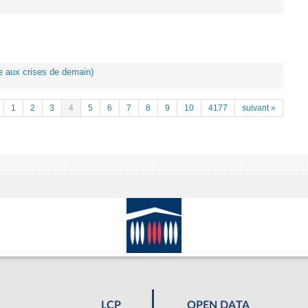
ace aux crises de demain)
1
2
3
4
5
6
7
8
9
10
4177
suivant »
LCP
OPEN DATA