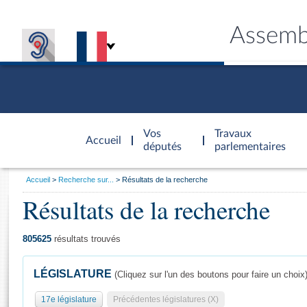
Assemb
Accèder à
la page
Vos
Travaux
Accueil
d'accueil
députés
parlementaires
Vous
Accueil
Recherche sur...
Résultats de la recherche
êtes
Résultats de la recherche
Général
ici
CONNEX
TRAVA
CONNA
DÉC
:
805625
résultats trouvés
LÉGISLATURE
(Cliquez sur l'un des boutons pour faire un choix
17e législature
Précédentes législatures (X)