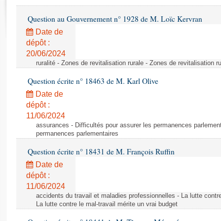
Rapports d'enquête
Rapports législatifs
Question au Gouvernement n° 1928 de M. Loïc Kervran
Rapports sur l'application des lois
Date de
Baromètre de l’application des lois
dépôt :
20/06/2024
ruralité - Zones de revitalisation rurale - Zones de revitalisation r
Dossiers législatifs
Question écrite n° 18463 de M. Karl Olive
Budget et sécurité sociale
Questions écrites et orales
Date de
dépôt :
Comptes rendus des débats
11/06/2024
assurances - Difficultés pour assurer les permanences parlementa
permanences parlementaires
Question écrite n° 18431 de M. François Ruffin
Date de
dépôt :
11/06/2024
accidents du travail et maladies professionnelles - La lutte contre
La lutte contre le mal-travail mérite un vrai budget