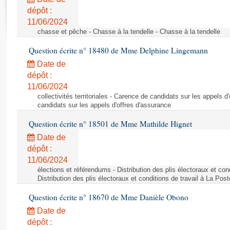
Rapports d'enquête
dépôt :
Rapports législatifs
11/06/2024
Rapports sur l'application des lois
chasse et pêche - Chasse à la tendelle - Chasse à la tendelle
Baromètre de l’application des lois
Question écrite n° 18480 de Mme Delphine Lingemann
Date de
Dossiers législatifs
dépôt :
Budget et sécurité sociale
11/06/2024
Questions écrites et orales
collectivités territoriales - Carence de candidats sur les appels 
candidats sur les appels d'offres d'assurance
Comptes rendus des débats
Question écrite n° 18501 de Mme Mathilde Hignet
Date de
dépôt :
11/06/2024
élections et référendums - Distribution des plis électoraux et con
Distribution des plis électoraux et conditions de travail à La Post
Question écrite n° 18670 de Mme Danièle Obono
Date de
dépôt :