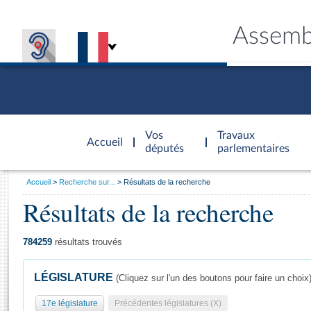
Assemb
Accèder à
la page
Vos
Travaux
Accueil
d'accueil
députés
parlementaires
Vous
Accueil
Recherche sur...
Résultats de la recherche
êtes
Résultats de la recherche
Général
ici
CONNEX
TRAVA
CONNA
DÉC
:
784259
résultats trouvés
LÉGISLATURE
(Cliquez sur l'un des boutons pour faire un choix
17e législature
Précédentes législatures (X)