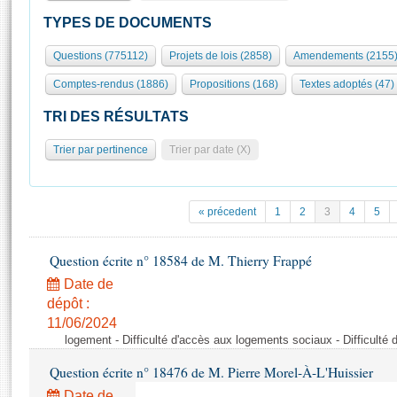
S'id
Présidence
Séance publique
Rôle et pouvoirs de l'Assemblée
Visiter l'Assemblée
TYPES DE DOCUMENTS
Fiches « Connaissance de l’Assemblée »
577 députés
Commissions et autres organes
Visite virtuelle du palais Bourbon
Questions (775112)
Projets de lois (2858)
Amendements (2155
Organisation de l'Assemblée
Groupes politiques
Europe et International
Assister à une séance
Mot
Comptes-rendus (1886)
Propositions (168)
Textes adoptés (47)
Présidence
Conférence des Présidents
Bureau
Collège des Ques
Élections législatives
Contrôle et évaluation
Accès des chercheurs à l’Assemblée
TRI DES RÉSULTATS
Congrès
Les évènements
S'inscrire
Trier par pertinence
Trier par date (X)
Pétitions
Statistiques et chiffres clés
Transparence et déontologie
Vous n'ave
Patrimoine
E
Documents de référence
« précedent
1
2
3
4
5
La Bibliothèque
( Constitution | Règlement de l'Assemblée ... )
Documents parlementaires
Les archives
Question écrite n° 18584 de M. Thierry Frappé
Projets de loi
Contacts et plan d'accès
Date de
Propositions de loi
Histoire
Photos libres de droit
dépôt :
Amendements
Juniors
11/06/2024
Textes adoptés
logement - Difficulté d'accès aux logements sociaux - Difficult
Anciennes législatures
Question écrite n° 18476 de M. Pierre Morel-À-L'Huissier
Liens vers les sites publics
Rapports d'information
Date de