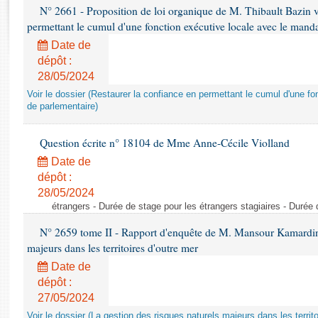
Rapports d'enquête
N° 2661 - Proposition de loi organique de M. Thibault Bazin vi
Rapports législatifs
permettant le cumul d'une fonction exécutive locale avec le manda
Rapports sur l'application des lois
Date de
Baromètre de l’application des lois
dépôt :
28/05/2024
Voir le dossier (Restaurer la confiance en permettant le cumul d'une f
Dossiers législatifs
de parlementaire)
Budget et sécurité sociale
Questions écrites et orales
Question écrite n° 18104 de Mme Anne-Cécile Violland
Comptes rendus des débats
Date de
dépôt :
28/05/2024
étrangers - Durée de stage pour les étrangers stagiaires - Durée 
N° 2659 tome II - Rapport d'enquête de M. Mansour Kamardine 
majeurs dans les territoires d'outre mer
Date de
dépôt :
27/05/2024
Voir le dossier (La gestion des risques naturels majeurs dans les territo