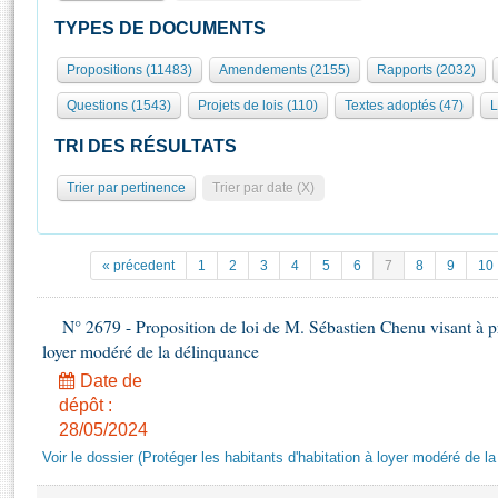
S'id
Présidence
Séance publique
Rôle et pouvoirs de l'Assemblée
Visiter l'Assemblée
TYPES DE DOCUMENTS
Fiches « Connaissance de l’Assemblée »
577 députés
Commissions et autres organes
Visite virtuelle du palais Bourbon
Propositions (11483)
Amendements (2155)
Rapports (2032)
Organisation de l'Assemblée
Groupes politiques
Europe et International
Assister à une séance
Mot
Questions (1543)
Projets de lois (110)
Textes adoptés (47)
L
Présidence
Conférence des Présidents
Bureau
Collège des Ques
Élections législatives
Contrôle et évaluation
Accès des chercheurs à l’Assemblée
TRI DES RÉSULTATS
Congrès
Les évènements
S'inscrire
Trier par pertinence
Trier par date (X)
Pétitions
Statistiques et chiffres clés
Transparence et déontologie
Vous n'ave
Patrimoine
E
Documents de référence
« précedent
1
2
3
4
5
6
7
8
9
10
La Bibliothèque
( Constitution | Règlement de l'Assemblée ... )
Documents parlementaires
Les archives
N° 2679 - Proposition de loi de M. Sébastien Chenu visant à pro
Projets de loi
Contacts et plan d'accès
loyer modéré de la délinquance
Propositions de loi
Histoire
Photos libres de droit
Date de
Amendements
Juniors
dépôt :
Textes adoptés
28/05/2024
Anciennes législatures
Voir le dossier (Protéger les habitants d'habitation à loyer modéré de l
Liens vers les sites publics
Rapports d'information