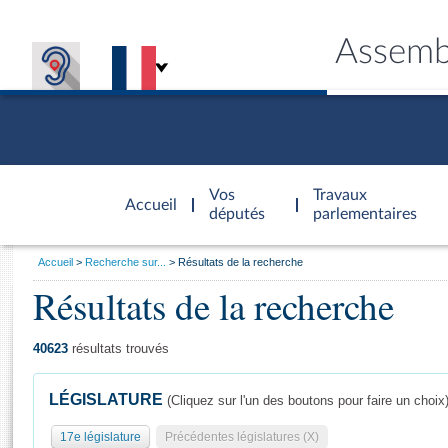
Assemb
Accèder à
la page
Vos
Travaux
Accueil
d'accueil
députés
parlementaires
Vous
Accueil
Recherche sur...
Résultats de la recherche
êtes
Résultats de la recherche
Général
ici
CONNEX
TRAVA
CONNA
DÉC
:
40623
résultats trouvés
LÉGISLATURE
(Cliquez sur l'un des boutons pour faire un choix
17e législature
Précédentes législatures (X)