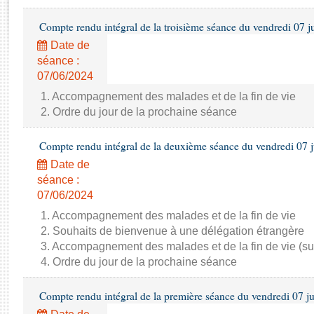
Rapports d'enquête
Rapports législatifs
Compte rendu intégral de la troisième séance du vendredi 07 j
Rapports sur l'application des lois
Date de
Baromètre de l’application des lois
séance :
07/06/2024
Dossiers législatifs
1. Accompagnement des malades et de la fin de vie
2. Ordre du jour de la prochaine séance
Budget et sécurité sociale
Questions écrites et orales
Compte rendu intégral de la deuxième séance du vendredi 07 
Comptes rendus des débats
Date de
séance :
07/06/2024
1. Accompagnement des malades et de la fin de vie
2. Souhaits de bienvenue à une délégation étrangère
3. Accompagnement des malades et de la fin de vie (su
4. Ordre du jour de la prochaine séance
Compte rendu intégral de la première séance du vendredi 07 j