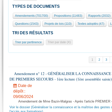
S'id
Présidence
Séance publique
Rôle et pouvoirs de l'Assemblée
Visiter l'Assemblée
TYPES DE DOCUMENTS
Fiches « Connaissance de l’Assemblée »
577 députés
Commissions et autres organes
Visite virtuelle du palais Bourbon
Amendements (701700)
Propositions (11483)
Rapports (2032)
Organisation de l'Assemblée
Groupes politiques
Europe et International
Assister à une séance
Mot
Questions (1543)
Projets de lois (110)
Textes adoptés (47)
L
Présidence
Conférence des Présidents
Bureau
Collège des Ques
Élections législatives
Contrôle et évaluation
Accès des chercheurs à l’Assemblée
TRI DES RÉSULTATS
Congrès
Les évènements
S'inscrire
Trier par pertinence
Trier par date (X)
Pétitions
Statistiques et chiffres clés
Transparence et déontologie
Vous n'ave
Patrimoine
E
Documents de référence
1
2
3
La Bibliothèque
( Constitution | Règlement de l'Assemblée ... )
Documents parlementaires
Les archives
Amendement n° 12 - GÉNÉRALISER LA CONNAISSANCE
Projets de loi
Contacts et plan d'accès
DE PREMIERS SECOURS - 1ère lecture (1ère assemblée saisie) 
Propositions de loi
Histoire
Photos libres de droit
Date de
Amendements
Juniors
dépôt :
Textes adoptés
09/06/2024
Anciennes législatures
Amendement de Mme Bazin-Malgras - Après l'article PREMIER 
Liens vers les sites publics
Rapports d'information
Voir le dossier (Généraliser la connaissance et la maîtrise des gestes 
l'accès aux formations)