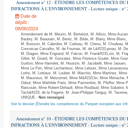
Amendement n° 12 - ÉTENDRE LES COMPÉTENCES D
INFRACTIONS À L’ENVIRONNEMENT - Lecture unique - n° 
Date de
dépôt :
08/06/2024
Amendement de M. Meurin, M. Berteloot, M. Allisio, Mme Auzano
Baubry, M. Beaurain, M. Bentz, M. Bilde, M. Blairy, Mme Blanc
M. Buisson, M. Cabrolier, M. Catteau, M. Chenu, M. Chudeau
Conceicao Carvalho, M. de Fournas, M. de L&#233;pinau, M. 
M. Dragon, Mme Engrand, M. Falcon, M. Fran&#231;ois, M. Frap
Gillet, M. Girard, M. Gonzalez, Mme Florence Goulet, Mme Grang
Guitton, Mme Hamelet, M. Houssin, M. Jacobelli, Mme Jaouen, 
Mme Le Pen, Mme Lechanteux, Mme Lelouis, Mme Levavasseur,
Lorho, M. Lottiaux, M. Loubet, M. Marchio, Mme Martinez, Mm
M. Mauvieux, M. Meizonnet, Mme M&#233;lin, Mme Menache, M
Odoul, Mme Mathilde Paris, Mme Parmentier, M. Pfeffer, Mme 
Rancoule, Mme Robert-Dehault, Mme Roullaud, Mme Sabatini, 
Tach&#233; de la Pagerie, M. Jean-Philippe Tanguy, M. Taverne, M.
UNIQUE -
Non renseigné
Voir le dossier (Étendre les compétences du Parquet européen aux infr
Amendement n° 10 - ÉTENDRE LES COMPÉTENCES D
INFRACTIONS À L’ENVIRONNEMENT - Lecture unique - n° 