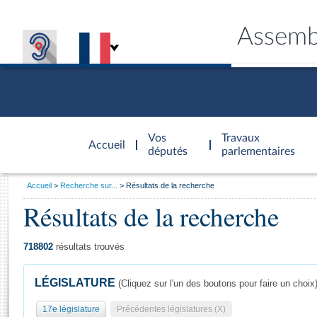
Assemb
Accèder à
la page
Vos
Travaux
Accueil
d'accueil
députés
parlementaires
Vous
Accueil
Recherche sur...
Résultats de la recherche
êtes
Résultats de la recherche
Général
ici
CONNEX
TRAVA
CONNA
DÉC
:
718802
résultats trouvés
LÉGISLATURE
(Cliquez sur l'un des boutons pour faire un choix
17e législature
Précédentes législatures (X)