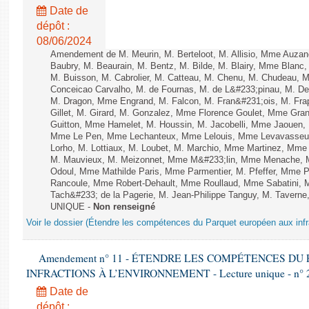
Date de
dépôt :
08/06/2024
Amendement de M. Meurin, M. Berteloot, M. Allisio, Mme Auzano
Baubry, M. Beaurain, M. Bentz, M. Bilde, M. Blairy, Mme Blanc
M. Buisson, M. Cabrolier, M. Catteau, M. Chenu, M. Chudeau
Conceicao Carvalho, M. de Fournas, M. de L&#233;pinau, M. 
M. Dragon, Mme Engrand, M. Falcon, M. Fran&#231;ois, M. Frap
Gillet, M. Girard, M. Gonzalez, Mme Florence Goulet, Mme Grang
Guitton, Mme Hamelet, M. Houssin, M. Jacobelli, Mme Jaouen, 
Mme Le Pen, Mme Lechanteux, Mme Lelouis, Mme Levavasseur,
Lorho, M. Lottiaux, M. Loubet, M. Marchio, Mme Martinez, Mm
M. Mauvieux, M. Meizonnet, Mme M&#233;lin, Mme Menache, M
Odoul, Mme Mathilde Paris, Mme Parmentier, M. Pfeffer, Mme 
Rancoule, Mme Robert-Dehault, Mme Roullaud, Mme Sabatini, 
Tach&#233; de la Pagerie, M. Jean-Philippe Tanguy, M. Taverne, M.
UNIQUE -
Non renseigné
Voir le dossier (Étendre les compétences du Parquet européen aux infr
Amendement n° 11 - ÉTENDRE LES COMPÉTENCES D
INFRACTIONS À L’ENVIRONNEMENT - Lecture unique - n° 
Date de
dépôt :