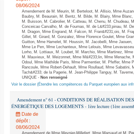
08/06/2024
Amendement de M. Meurin, M. Berteloot, M. Allisio, Mme Auzano
Baubry, M. Beaurain, M. Bentz, M. Bilde, M. Blairy, Mme Blanc
M. Buisson, M. Cabrolier, M. Catteau, M. Chenu, M. Chudeau
Conceicao Carvalho, M. de Fournas, M. de L&#233;pinau, M. 
M. Dragon, Mme Engrand, M. Falcon, M. Fran&#231;ois, M. Frap
Gillet, M. Girard, M. Gonzalez, Mme Florence Goulet, Mme Grang
Guitton, Mme Hamelet, M. Houssin, M. Jacobelli, Mme Jaouen, 
Mme Le Pen, Mme Lechanteux, Mme Lelouis, Mme Levavasseur,
Lorho, M. Lottiaux, M. Loubet, M. Marchio, Mme Martinez, Mm
M. Mauvieux, M. Meizonnet, Mme M&#233;lin, Mme Menache, M
Odoul, Mme Mathilde Paris, Mme Parmentier, M. Pfeffer, Mme 
Rancoule, Mme Robert-Dehault, Mme Roullaud, Mme Sabatini, 
Tach&#233; de la Pagerie, M. Jean-Philippe Tanguy, M. Taverne, M.
UNIQUE -
Non renseigné
Voir le dossier (Étendre les compétences du Parquet européen aux infr
Amendement n° 61 - CONDITIONS DE RÉALISATION D
ÉNERGÉTIQUE DES LOGEMENTS - 1ère lecture (1ère assemblée
Date de
dépôt :
08/06/2024
Amendement de Mme Meynier-Millefert, Mme Marsaud et M. Perro