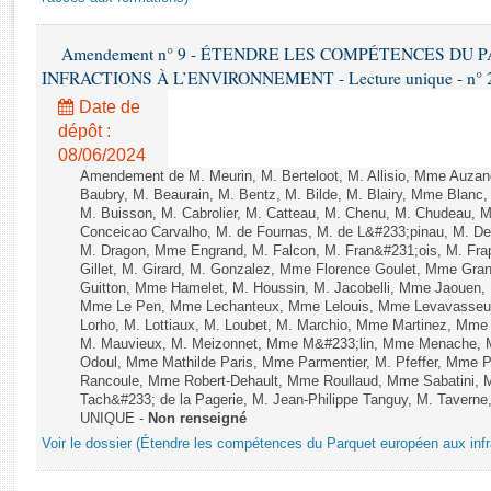
Rapports d'enquête
Rapports législatifs
Amendement n° 9 - ÉTENDRE LES COMPÉTENCES DU
Rapports sur l'application des lois
INFRACTIONS À L’ENVIRONNEMENT - Lecture unique - n° 
Baromètre de l’application des lois
Date de
dépôt :
Dossiers législatifs
08/06/2024
Budget et sécurité sociale
Amendement de M. Meurin, M. Berteloot, M. Allisio, Mme Auzano
Baubry, M. Beaurain, M. Bentz, M. Bilde, M. Blairy, Mme Blanc
Questions écrites et orales
M. Buisson, M. Cabrolier, M. Catteau, M. Chenu, M. Chudeau
Comptes rendus des débats
Conceicao Carvalho, M. de Fournas, M. de L&#233;pinau, M. 
M. Dragon, Mme Engrand, M. Falcon, M. Fran&#231;ois, M. Frap
Gillet, M. Girard, M. Gonzalez, Mme Florence Goulet, Mme Grang
Guitton, Mme Hamelet, M. Houssin, M. Jacobelli, Mme Jaouen, 
Mme Le Pen, Mme Lechanteux, Mme Lelouis, Mme Levavasseur,
Lorho, M. Lottiaux, M. Loubet, M. Marchio, Mme Martinez, Mm
M. Mauvieux, M. Meizonnet, Mme M&#233;lin, Mme Menache, M
Odoul, Mme Mathilde Paris, Mme Parmentier, M. Pfeffer, Mme 
Rancoule, Mme Robert-Dehault, Mme Roullaud, Mme Sabatini, 
Tach&#233; de la Pagerie, M. Jean-Philippe Tanguy, M. Taverne, M.
UNIQUE -
Non renseigné
Voir le dossier (Étendre les compétences du Parquet européen aux infr