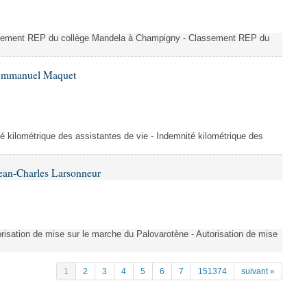
ssement REP du collège Mandela à Champigny - Classement REP du
 Emmanuel Maquet
é kilométrique des assistantes de vie - Indemnité kilométrique des
ean-Charles Larsonneur
isation de mise sur le marche du Palovarotène - Autorisation de mise
1
2
3
4
5
6
7
151374
suivant »