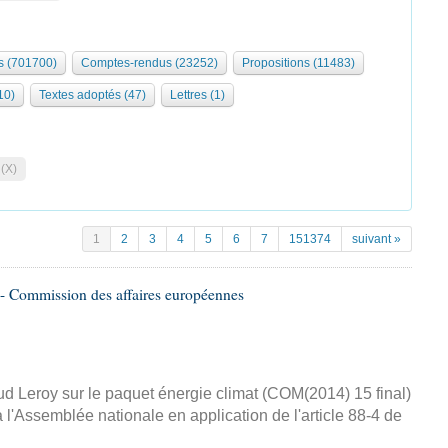
 (701700)
Comptes-rendus (23252)
Propositions (11483)
10)
Textes adoptés (47)
Lettres (1)
 (X)
1
2
3
4
5
6
7
151374
suivant »
- Commission des affaires européennes
d Leroy sur le paquet énergie climat (COM(2014) 15 final)
 l'Assemblée nationale en application de l'article 88-4 de