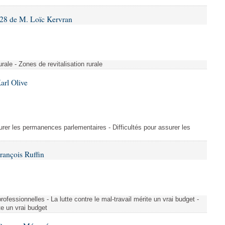
28 de M. Loïc Kervran
rurale - Zones de revitalisation rurale
arl Olive
urer les permanences parlementaires - Difficultés pour assurer les
rançois Ruffin
rofessionnelles - La lutte contre le mal-travail mérite un vrai budget -
ite un vrai budget