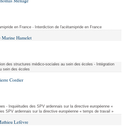
 Thomas Ménagé
étamipride en France - Interdiction de l'acétamipride en France
e Marine Hamelet
ion des structures médico-sociales au sein des écoles - Intégration
u sein des écoles
ierre Cordier
nes - Inquiétudes des SPV ardennais sur la directive européenne «
des SPV ardennais sur la directive européenne « temps de travail »
Mathieu Lefèvre