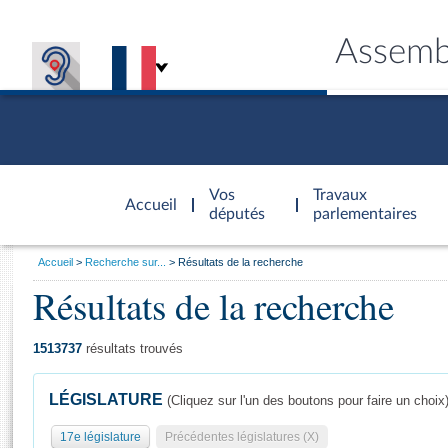
Assemb
Accèder à
la page
Vos
Travaux
Accueil
d'accueil
députés
parlementaires
Vous
Accueil
Recherche sur...
Résultats de la recherche
êtes
Résultats de la recherche
Général
ici
CONNEX
TRAVA
CONNA
DÉC
:
1513737
résultats trouvés
LÉGISLATURE
(Cliquez sur l'un des boutons pour faire un choix
17e législature
Précédentes législatures (X)