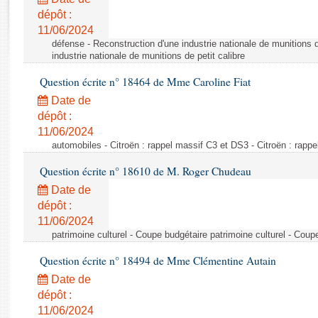
Rapports d'enquête
dépôt :
Rapports législatifs
11/06/2024
Rapports sur l'application des lois
défense - Reconstruction d'une industrie nationale de munitions d
Baromètre de l’application des lois
industrie nationale de munitions de petit calibre
Question écrite n° 18464 de Mme Caroline Fiat
Dossiers législatifs
Date de
Budget et sécurité sociale
dépôt :
11/06/2024
Questions écrites et orales
automobiles - Citroën : rappel massif C3 et DS3 - Citroën : rapp
Comptes rendus des débats
Question écrite n° 18610 de M. Roger Chudeau
Date de
dépôt :
11/06/2024
patrimoine culturel - Coupe budgétaire patrimoine culturel - Coup
Question écrite n° 18494 de Mme Clémentine Autain
Date de
dépôt :
11/06/2024